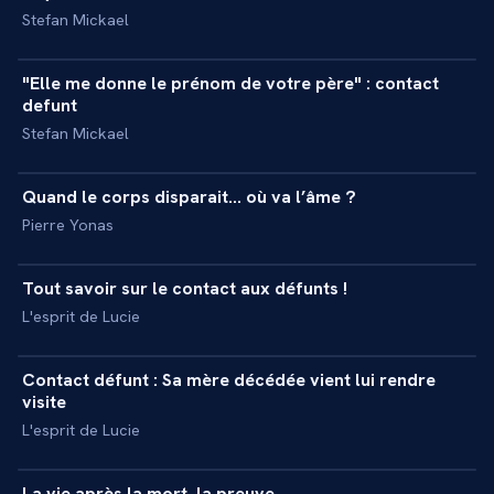
Stefan Mickael
21 min
"Elle me donne le prénom de votre père" : contact
+
REPORTAGE
defunt
Stefan Mickael
7 min
Quand le corps disparait… où va l’âme ?
+
INTERVIEW
Pierre Yonas
38 min
Tout savoir sur le contact aux défunts !
+
MASTERCLASS
L'esprit de Lucie
28 min
Contact défunt : Sa mère décédée vient lui rendre
+
REPORTAGE
visite
L'esprit de Lucie
46 min
La vie après la mort, la preuve