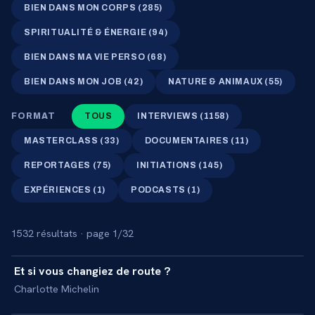
BIEN DANS MON CORPS
(
285
)
SPIRITUALITÉ & ÉNERGIE
(
94
)
BIEN DANS MA VIE PERSO
(
68
)
BIEN DANS MON JOB
(
42
)
NATURE & ANIMAUX
(
55
)
FORMAT
TOUS
INTERVIEWS
(
1158
)
MASTERCLASS
(
33
)
DOCUMENTAIRES
(
11
)
REPORTAGES
(
75
)
INITIATIONS
(
145
)
EXPÉRIENCES
(
1
)
PODCASTS
(
1
)
1532
résultat
s
· page 1/32
36 min
Et si vous changiez de route ?
+
MASTERCLASS
Charlotte Michelin
30 min