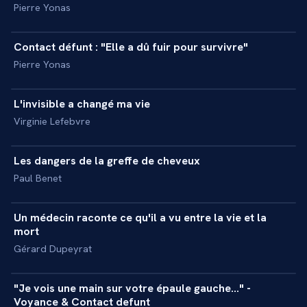
Pierre Yonas
31 min
Contact défunt : "Elle a dû fuir pour survivre"
+
REPORTAGE
Pierre Yonas
46 min
L'invisible a changé ma vie
+
INTERVIEW
Virginie Lefebvre
43 min
Les dangers de la greffe de cheveux
+
MASTERCLASS
Paul Benet
51 min
Un médecin raconte ce qu'il a vu entre la vie et la
+
INTERVIEW
mort
Gérard Dupeyrat
15 min
"Je vois une main sur votre épaule gauche..." -
+
REPORTAGE
Voyance & Contact defunt