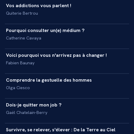
Vos addictions vous parlent !
+
MASTERCLASS
Quiterie Bertrou
25 min
Pourquoi consulter un(e) médium ?
+
INTERVIEW
Catherine Cavaya
24 min
Voici pourquoi vous n'arrivez pas à changer !
+
MASTERCLASS
Fabien Baunay
63 min
Comprendre la gestuelle des hommes
+
MASTERCLASS
Olga Ciesco
58 min
Dois-je quitter mon job ?
+
MASTERCLASS
Gaël Chatelain-Berry
55 min
Survivre, se relever, s'élever : De la Terre au Ciel
+
INTERVIEW