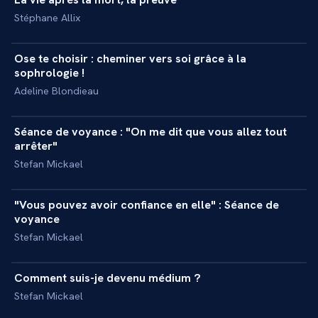
+
MASTERCLASS
Stéphane Allix
45 min
Ose te choisir : cheminer vers soi grâce à la
+
MASTERCLASS
sophrologie !
Adeline Blondieau
27 min
Séance de voyance : "On me dit que vous allez tout
+
REPORTAGE
arrêter"
Stefan Mickael
20 min
"Vous pouvez avoir confiance en elle" : Séance de
+
REPORTAGE
voyance
Stefan Mickael
34 min
Comment suis-je devenu médium ?
+
INTERVIEW
Stefan Mickael
10 min