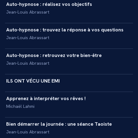
Auto-hypnose : réalisez vos objectifs
+
INITIATION
Jean-Louis Abrassart
20 min
Auto-hypnose : trouvez la réponse à vos questions
+
INITIATION
Jean-Louis Abrassart
25 min
Auto-hypnose : retrouvez votre bien-être
+
INITIATION
Jean-Louis Abrassart
53 min
ILS ONT VÉCU UNE EMI
+
REPORTAGE
37 min
Apprenez à interpréter vos rêves !
+
MASTERCLASS
Michaël Lahmi
4 min
Bien démarrer la journée : une séance Taoiste
+
INITIATION
Jean-Louis Abrassart
11 min