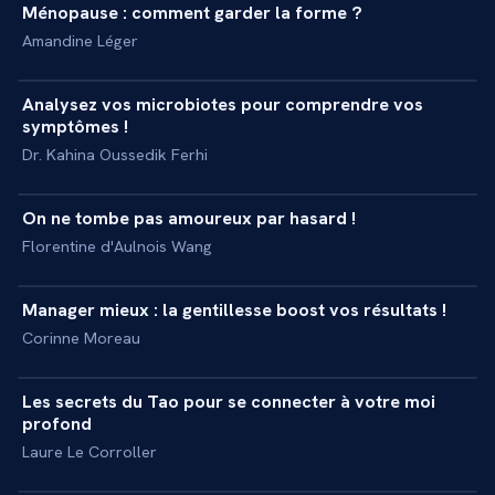
Ménopause : comment garder la forme ?
+
MASTERCLASS
Amandine Léger
34 min
Analysez vos microbiotes pour comprendre vos
+
MASTERCLASS
symptômes !
Dr. Kahina Oussedik Ferhi
41 min
On ne tombe pas amoureux par hasard !
+
MASTERCLASS
Florentine d'Aulnois Wang
52 min
Manager mieux : la gentillesse boost vos résultats !
+
INTERVIEW
Corinne Moreau
51 min
Les secrets du Tao pour se connecter à votre moi
+
MASTERCLASS
profond
Laure Le Corroller
41 min