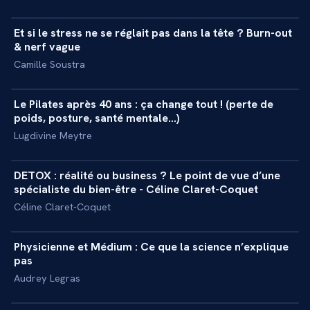
Et si le stress ne se réglait pas dans la tête ? Burn-out
+
MASTERCLASS
& nerf vague
Camille Soustra
57 min
Le Pilates après 40 ans : ça change tout ! (perte de
+
MASTERCLASS
poids, posture, santé mentale...)
Lugdivine Meytre
20 min
DETOX : réalité ou business ? Le point de vue d’une
+
INTERVIEW
spécialiste du bien-être - Céline Claret-Coquet
Céline Claret-Coquet
54 min
Physicienne et Médium : Ce que la science n’explique
+
MASTERCLASS
pas
Audrey Legras
55 min