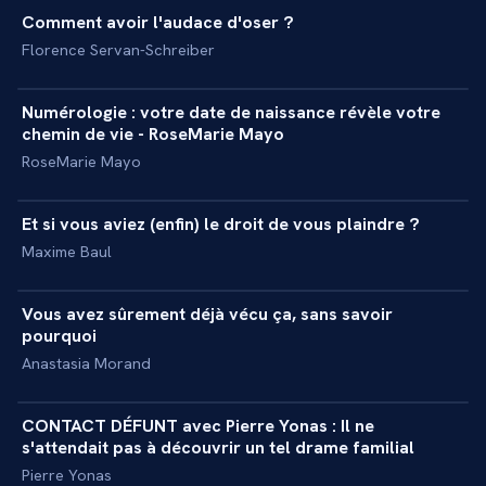
Comment avoir l'audace d'oser ?
+
MASTERCLASS
Florence Servan-Schreiber
1 h 04 min
Numérologie : votre date de naissance révèle votre
+
MASTERCLASS
chemin de vie - RoseMarie Mayo
RoseMarie Mayo
31 min
Et si vous aviez (enfin) le droit de vous plaindre ?
+
MASTERCLASS
Maxime Baul
34 min
Vous avez sûrement déjà vécu ça, sans savoir
+
MASTERCLASS
pourquoi
Anastasia Morand
25 min
CONTACT DÉFUNT avec Pierre Yonas : Il ne
+
EXPÉRIENCE
s'attendait pas à découvrir un tel drame familial
Pierre Yonas
34 min