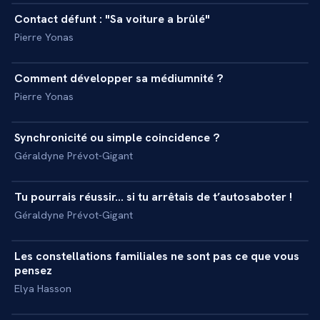
Contact défunt : "Sa voiture a brûlé"
+
REPORTAGE
Pierre Yonas
14 min
Comment développer sa médiumnité ?
+
INTERVIEW
Pierre Yonas
30 min
Synchronicité ou simple coincidence ?
+
INTERVIEW
Géraldyne Prévot-Gigant
29 min
Tu pourrais réussir… si tu arrêtais de t’autosaboter !
+
INTERVIEW
Géraldyne Prévot-Gigant
42 min
Les constellations familiales ne sont pas ce que vous
+
MASTERCLASS
pensez
Elya Hasson
21 min