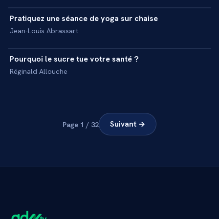
Pratiquez une séance de yoga sur chaise
+
INITIATION
Jean-Louis Abrassart
54 min
Pourquoi le sucre tue votre santé ?
+
MASTERCLASS
Réginald Allouche
Suivant →
Page
1
/
32