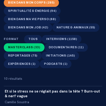
BIEN DANS MON CORPS
(
285
)
SPIRITUALITÉ & ÉNERGIE
(
94
)
BIEN DANS MA VIE PERSO
(
68
)
BIEN DANS MON JOB
(
42
)
NATURE & ANIMAUX
(
55
)
FORMAT
TOUS
INTERVIEWS
(
1158
)
MASTERCLASS
(
33
)
DOCUMENTAIRES
(
11
)
REPORTAGES
(
75
)
INITIATIONS
(
145
)
EXPÉRIENCES
(
1
)
PODCASTS
(
1
)
10
résultat
s
34 min
Et si le stress ne se réglait pas dans la tête ? Burn-out
+
MASTERCLASS
& nerf vague
Camille Soustra
57 min