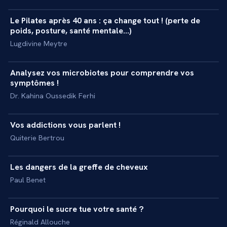
Le Pilates après 40 ans : ça change tout ! (perte de
+
MASTERCLASS
poids, posture, santé mentale...)
Lugdivine Meytre
34 min
Analysez vos microbiotes pour comprendre vos
+
MASTERCLASS
symptômes !
Dr. Kahina Oussedik Ferhi
41 min
Vos addictions vous parlent !
+
MASTERCLASS
Quiterie Bertrou
43 min
Les dangers de la greffe de cheveux
+
MASTERCLASS
Paul Benet
54 min
Pourquoi le sucre tue votre santé ?
+
MASTERCLASS
Réginald Allouche
57 min