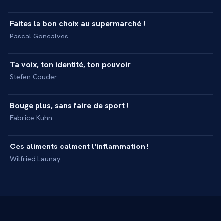
Faites le bon choix au supermarché !
+
MASTERCLASS
Pascal Goncalves
39 min
Ta voix, ton identité, ton pouvoir
+
MASTERCLASS
Stefen Couder
39 min
Bouge plus, sans faire de sport !
+
MASTERCLASS
Fabrice Kuhn
82 min
Ces aliments calment l'inflammation !
+
MASTERCLASS
Wilfried Launay