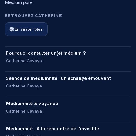
Médium pure
RETROUVEZ CATHERINE
En savoir plus
25 min
Pourquoi consulter un(e) médium ?
+
INTERVIEW
Catherine Cavaya
28 min
Séance de médiumnité : un échange émouvant
+
REPORTAGE
Catherine Cavaya
23 min
Médiumnité & voyance
+
REPORTAGE
Catherine Cavaya
35 min
Mediumnité : À la rencontre de l'invisible
+
REPORTAGE