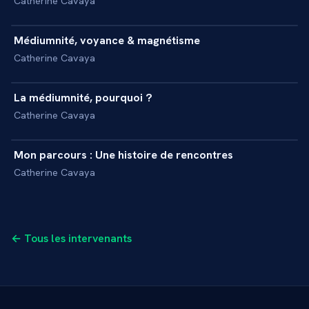
Catherine Cavaya
3 min
Médiumnité, voyance & magnétisme
+
INTERVIEW
Catherine Cavaya
7 min
La médiumnité, pourquoi ?
+
INTERVIEW
Catherine Cavaya
5 min
Mon parcours : Une histoire de rencontres
+
INTERVIEW
Catherine Cavaya
← Tous les intervenants