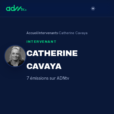
☀️
Accueil
›
Intervenants
›
Catherine Cavaya
INTERVENANT
CATHERINE
CAVAYA
7
émission
s
sur ADNtv