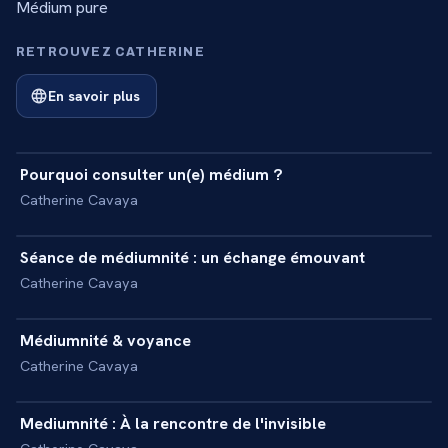
Médium pure
RETROUVEZ CATHERINE
En savoir plus
25 min
Pourquoi consulter un(e) médium ?
+
INTERVIEW
Catherine Cavaya
28 min
Séance de médiumnité : un échange émouvant
+
REPORTAGE
Catherine Cavaya
23 min
Médiumnité & voyance
+
REPORTAGE
Catherine Cavaya
35 min
Mediumnité : À la rencontre de l'invisible
+
REPORTAGE