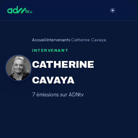
☀️
Accueil
›
Intervenants
›
Catherine Cavaya
INTERVENANT
CATHERINE
CAVAYA
7
émission
s
sur ADNtv