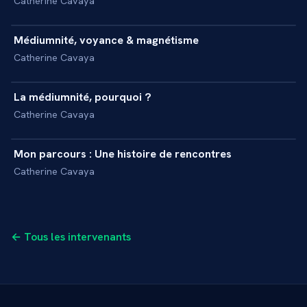
Catherine Cavaya
3 min
Médiumnité, voyance & magnétisme
+
INTERVIEW
Catherine Cavaya
7 min
La médiumnité, pourquoi ?
+
INTERVIEW
Catherine Cavaya
5 min
Mon parcours : Une histoire de rencontres
+
INTERVIEW
Catherine Cavaya
← Tous les intervenants