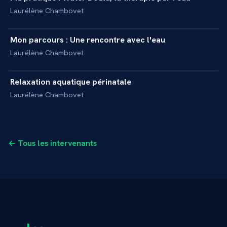
+
INTERVIEW
Laurélène Chambovet
6 min
Mon parcours : Une rencontre avec l'eau
+
INTERVIEW
Laurélène Chambovet
3 min
Relaxation aquatique périnatale
+
REPORTAGE
Laurélène Chambovet
← Tous les intervenants