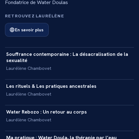
Fondatrice de Water Doulas
RETROUVEZ LAURÉLÈNE
En savoir plus
6 min
Souffrance contemporaine : La désacralisation de la
+
INTERVIEW
sexualité
Laurélène Chambovet
7 min
Les rituels & Les pratiques ancestrales
+
INTERVIEW
Laurélène Chambovet
7 min
Water Rebozo : Un retour au corps
+
INTERVIEW
Laurélène Chambovet
9 min
Ma pratique : Water Doula, la thérapie par l’eau