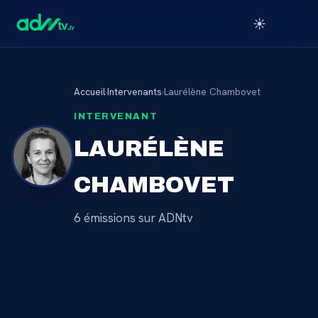
☀️
Accueil
›
Intervenants
›
Laurélène Chambovet
INTERVENANT
LAURÉLÈNE
CHAMBOVET
6
émission
s
sur ADNtv