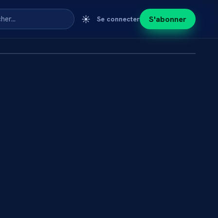
☀️
S'abonner
cher…
Se connecter