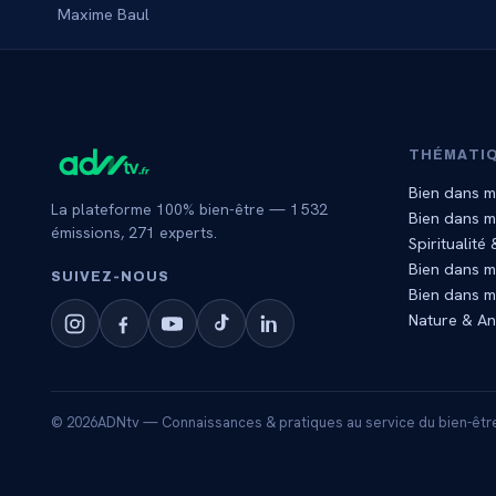
Maxime Baul
THÉMATI
Bien dans m
La plateforme 100% bien-être —
1 532
Bien dans 
émissions,
271
experts.
Spiritualité
Bien dans m
SUIVEZ‑NOUS
Bien dans m
Nature & A
©
2026
ADNtv — Connaissances & pratiques au service du bien-êtr