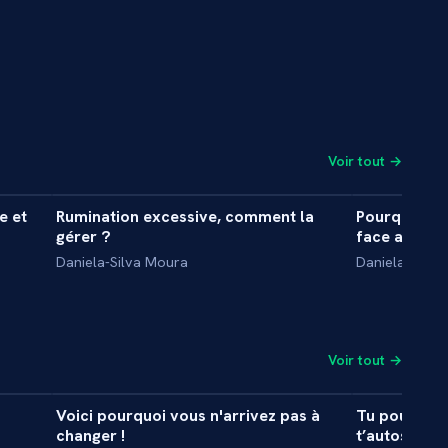
Voir tout →
6 min
15 min
e et
Rumination excessive, comment la
Pourquoi so
INTERVIEW
INTERVIE
gérer ?
face au stre
Daniela-Silva Moura
Daniela-Silva
Voir tout →
5 min
24 min
Voici pourquoi vous n'arrivez pas à
Tu pourrais 
MASTERCLASS
INTERVIE
changer !
t’autosabote