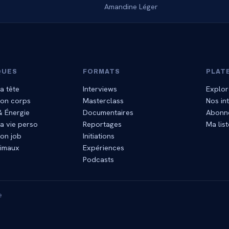
Amandine Léger
QUES
FORMATS
PLAT
a tête
Interviews
Explor
mon corps
Masterclass
Nos in
 & Énergie
Documentaires
Abonn
a vie perso
Reportages
Ma list
on job
Initiations
nimaux
Expériences
Podcasts
e