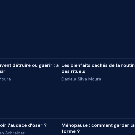
8 min
vent détruire ou guérir : à
Les bienfaits cachés de la routin
INTERVIEW
sir
des rituels
 Moura
Daniela-Silva Moura
30 min
5
ir l'audace d'oser ?
Ménopause : comment garder la
ASS
MASTERCLASS
forme ?
an-Schreiber