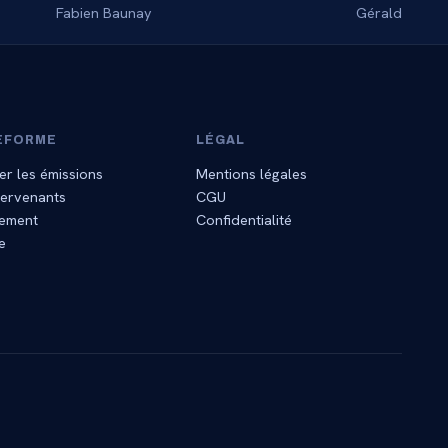
Fabien Baunay
Géraldyne Pr
EFORME
LÉGAL
er les émissions
Mentions légales
tervenants
CGU
ement
Confidentialité
e