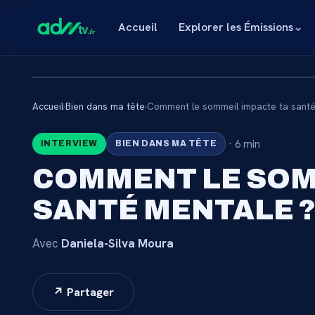
Accueil
Explorer les Émissions
⌄
Accueil
›
Bien dans ma tête
›
Comment le sommeil impacte ta santé
🔒
·
6 min
INTERVIEW
BIEN DANS MA TÊTE
CONTENU RÉSE
COMMENT LE SOM
ABONNÉ
SANTÉ MENTALE 
Connectez-vous via votre lien membre, ou abo
catalogue.
Avec
Daniela-Silva Moura
Débloquer l'accès 
↗ Partager