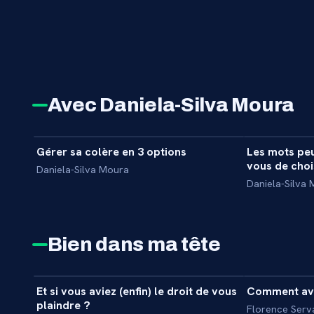
Avec Daniela-Silva Moura
9 min
Gérer sa colère en 3 options
Les mots peu
INTERVIEW
INTERVIEW
vous de choi
Daniela-Silva Moura
Daniela-Silva
Bien dans ma tête
31 min
Et si vous aviez (enfin) le droit de vous
Comment avo
MASTERCLASS
MASTERCL
plaindre ?
Florence Serv