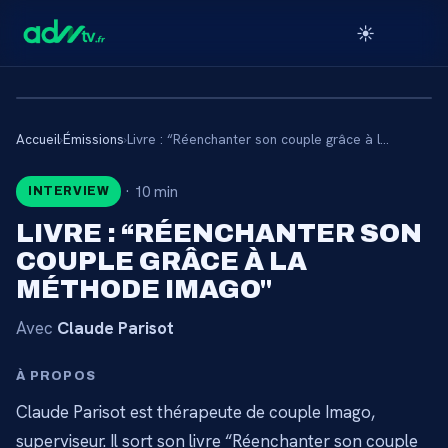
☀️
Accueil
›
Émissions
›
Livre : “Réenchanter son couple grâce à la méthode Imago"
🔒
·
10 min
INTERVIEW
CONTENU RÉSERVÉ AUX
LIVRE : “RÉENCHANTER SON
ABONNÉS
COUPLE GRÂCE À LA
Connectez-vous via votre lien membre, ou
MÉTHODE IMAGO"
abonnez-vous pour accéder au catalogue.
Avec
Claude Parisot
Débloquer l'accès →
À PROPOS
Claude Parisot est thérapeute de couple Imago,
superviseur. Il sort son livre “Réenchanter son couple