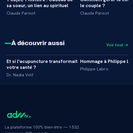
+
INTERVIEW
sa soeur, un lien au spirituel
le couple ?
Claude Parisot
Claude Parisot
À découvrir aussi
Voir tout →
39 min
Et si l'acupuncture transformait
Hommage à Philippe La
+
MASTERCLASS
votre santé ?
Philippe Labro
Dr. Nadia Volf
La plateforme 100% bien-être —
1 532