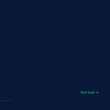
Voir tout →
1 min