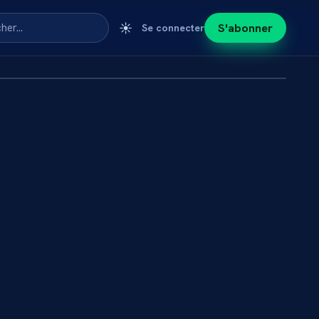
☀️
S'abonner
cher…
Se connecter