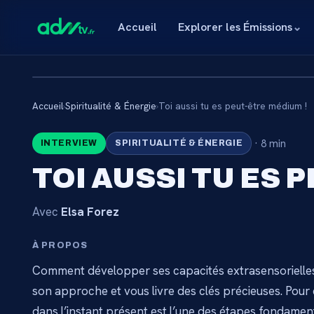
Accueil
Explorer les Émissions
⌄
Accueil
›
Spiritualité & Énergie
›
Toi aussi tu es peut-être médium !
🔒
·
8 min
INTERVIEW
SPIRITUALITÉ & ÉNERGIE
CONTENU RÉSE
TOI AUSSI TU ES 
ABONNÉ
Avec
Elsa Forez
Connectez-vous via votre lien membre, ou abo
catalogue.
À PROPOS
Comment développer ses capacités extrasensorielles
Débloquer l'accès 
son approche et vous livre des clés précieuses. Pour 
dans l’instant présent est l’une des étapes fondame