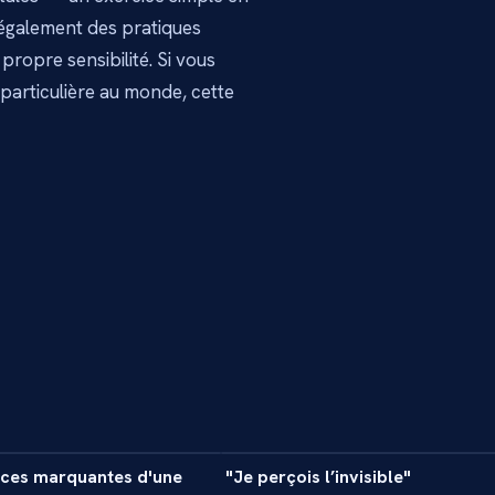
 également des pratiques
propre sensibilité. Si vous
particulière au monde, cette
5 min
1
nces marquantes d'une
"Je perçois l’invisible"
INTERVIEW