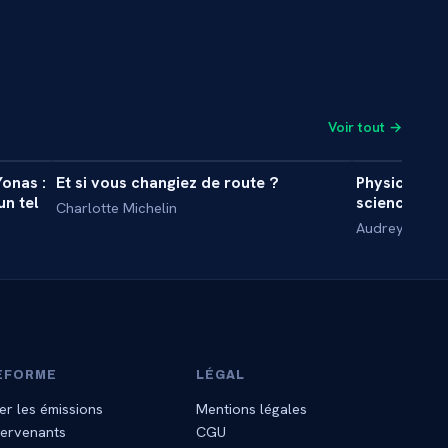
Voir tout →
5 min
36 min
onas :
Et si vous changiez de route ?
Physicienne
MASTERCLASS
MASTERCL
un tel
science n’e
Charlotte Michelin
Audrey Legra
EFORME
LÉGAL
er les émissions
Mentions légales
tervenants
CGU