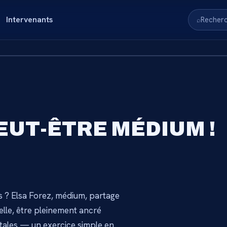
Intervenants
Recher
⌕
RVÉ AUX
PEUT-ÊTRE MÉDIUM !
S
nnez-vous pour accéder au
 ? Elsa Forez, médium, partage
→
elle, être pleinement ancré
ntales — un exercice simple en