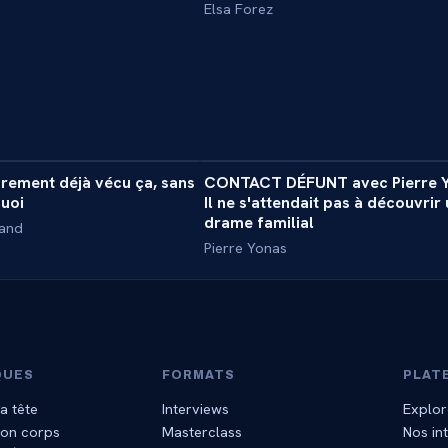
Elsa Forez
34 min
2
rement déjà vécu ça, sans
CONTACT DÉFUNT avec Pierre Y
ASS
EXPÉRIENCE
uoi
Il ne s'attendait pas à découvrir 
drame familial
rand
Pierre Yonas
QUES
FORMATS
PLAT
a tête
Interviews
Explor
mon corps
Masterclass
Nos in