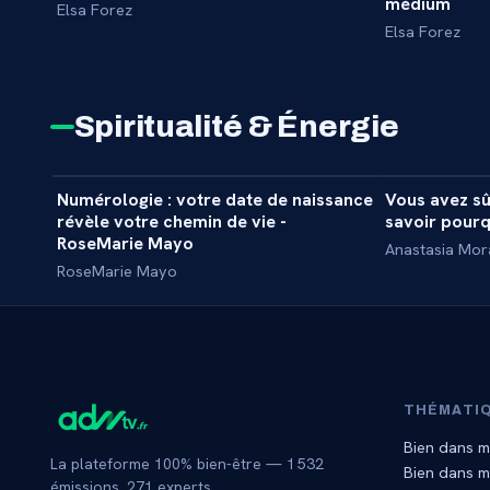
médium
Elsa Forez
Elsa Forez
Spiritualité & Énergie
1 h 04 min
Numérologie : votre date de naissance
Vous avez sû
MASTERCLASS
MASTERCL
révèle votre chemin de vie -
savoir pourq
RoseMarie Mayo
Anastasia Mo
RoseMarie Mayo
THÉMATI
Bien dans m
La plateforme 100% bien-être —
1 532
Bien dans 
émissions,
271
experts.