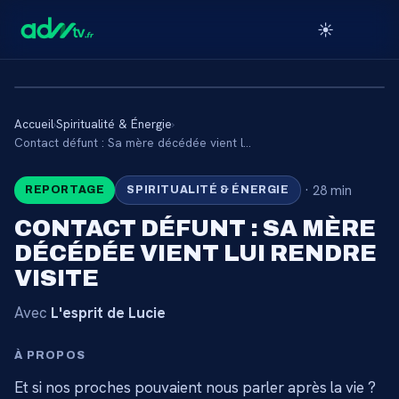
☀️
Accueil
›
Spiritualité & Énergie
›
🔒
Contact défunt : Sa mère décédée vient lui rendre visite
·
28 min
REPORTAGE
SPIRITUALITÉ & ÉNERGIE
CONTENU RÉSERVÉ AUX
ABONNÉS
CONTACT DÉFUNT : SA MÈRE
DÉCÉDÉE VIENT LUI RENDRE
Connectez-vous via votre lien membre, ou
abonnez-vous pour accéder au catalogue.
VISITE
Avec
L'esprit de Lucie
Débloquer l'accès →
À PROPOS
Et si nos proches pouvaient nous parler après la vie ?