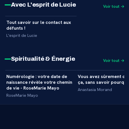
Avec L'esprit de Lucie
Voir tout →
38 min
Tout savoir sur le contact aux
+
MASTERCLASS
défunts !
L'esprit de Lucie
Spiritualité & Énergie
Voir tout →
1 h 04 min
Numérologie : votre date de
Vous avez sûrement dé
+
MASTERCLASS
MASTERCLASS
naissance révèle votre chemin
ça, sans savoir pourquo
de vie - RoseMarie Mayo
Anastasia Morand
RoseMarie Mayo