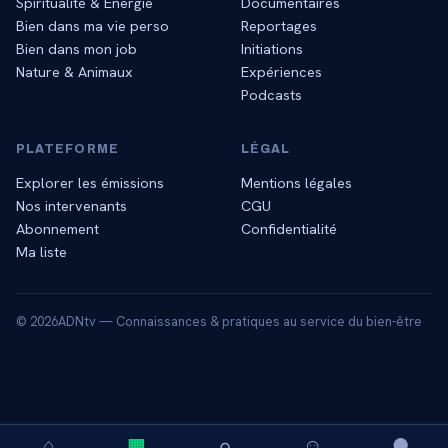
Spiritualité & Énergie
Documentaires
Bien dans ma vie perso
Reportages
Bien dans mon job
Initiations
Nature & Animaux
Expériences
Podcasts
PLATEFORME
LÉGAL
Explorer les émissions
Mentions légales
Nos intervenants
CGU
Abonnement
Confidentialité
Ma liste
©
2026
ADNtv — Connaissances & pratiques au service du bien-être
⌂
▦
⌕
☺
●