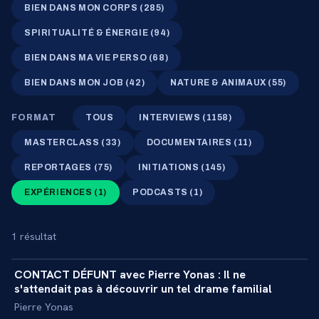
BIEN DANS MON CORPS
(
285
)
SPIRITUALITÉ & ÉNERGIE
(
94
)
BIEN DANS MA VIE PERSO
(
68
)
BIEN DANS MON JOB
(
42
)
NATURE & ANIMAUX
(
55
)
FORMAT
TOUS
INTERVIEWS
(
1158
)
MASTERCLASS
(
33
)
DOCUMENTAIRES
(
11
)
REPORTAGES
(
75
)
INITIATIONS
(
145
)
EXPÉRIENCES
(
1
)
PODCASTS
(
1
)
1
résultat
25 min
CONTACT DÉFUNT avec Pierre Yonas : Il ne
+
EXPÉRIENCE
s'attendait pas à découvrir un tel drame familial
Pierre Yonas