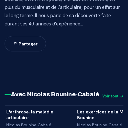
plus du musculaire et de l’articulaire, pour un effet sur
le long terme. Il nous parle de sa découverte faite
durant ses 40 années d'expérience...
↗ Partager
Avec Nicolas Bounine-Cabalé
Voir tout →
1 min
L'arthrose, la maladie
Les exercices de la Mé
+
INTERVIEW
INITIATION
articulaire
Bounine
Nicolas Bounine-Cabalé
Nicolas Bounine-Cabalé