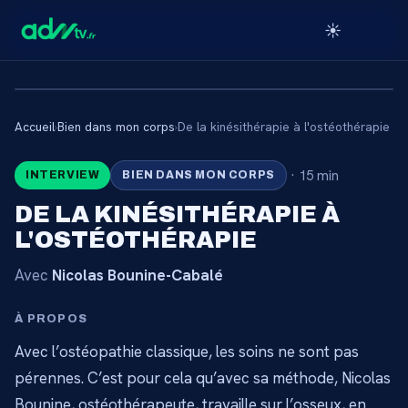
☀️
Accueil
›
Bien dans mon corps
›
De la kinésithérapie à l'ostéothérapie
🔒
·
15 min
INTERVIEW
BIEN DANS MON CORPS
CONTENU RÉSERVÉ AUX
DE LA KINÉSITHÉRAPIE À
ABONNÉS
L'OSTÉOTHÉRAPIE
Connectez-vous via votre lien membre, ou
Avec
Nicolas Bounine-Cabalé
abonnez-vous pour accéder au catalogue.
À PROPOS
Débloquer l'accès →
Avec l’ostéopathie classique, les soins ne sont pas
pérennes. C’est pour cela qu’avec sa méthode, Nicolas
Bounine, ostéothérapeute, travaille sur l’osseux, en