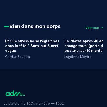
Bien dans mon corps
Voir tout →
34 min
Et si le stress ne se réglait pas
Le Pilates après 40 ans 
+
MASTERCLASS
MASTERCLASS
dans la tête ? Burn-out & nerf
change tout ! (perte de 
vague
posture, santé mentale..
Camille Soustra
Lugdivine Meytre
La plateforme 100% bien-être —
1 532