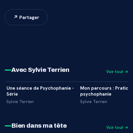
↗ Partager
Avec Sylvie Terrien
Voir tout →
Une séance de Psychophanie -
Mon parcours : Praticie
+
REPORTAGE
INTERVIEW
Série
psychophanie
Sylvie Terrien
Sylvie Terrien
Bien dans ma tête
Voir tout →
31 min