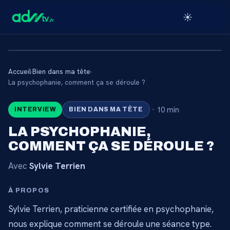
☀️
Accueil
›
Bien dans ma tête
›
🔒
La psychophanie, comment ça se déroule ?
·
10 min
INTERVIEW
BIEN DANS MA TÊTE
CONTENU RÉSERVÉ AUX
ABONNÉS
LA PSYCHOPHANIE,
COMMENT ÇA SE DÉROULE ?
Connectez-vous via votre lien membre, ou
abonnez-vous pour accéder au catalogue.
Avec
Sylvie Terrien
Débloquer l'accès →
À PROPOS
Sylvie Terrien, praticienne certifiée en psychophanie,
nous explique comment se déroule une séance type.