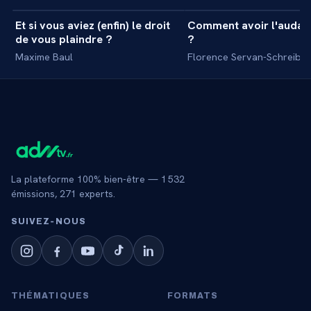
Et si vous aviez (enfin) le droit
Comment avoir l'audac
+
MASTERCLASS
MASTERCLASS
de vous plaindre ?
?
Maxime Baul
Florence Servan-Schreiber
La plateforme 100% bien-être —
1 532
émissions,
271
experts.
SUIVEZ‑NOUS
THÉMATIQUES
FORMATS