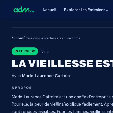
Accueil
Explorer les Émissions
⌄
Accueil
›
Émissions
›
La vieillesse est une force
🔒
·
3 min
INTERVIEW
CONTENU RÉSE
LA VIEILLESSE E
ABONNÉ
Avec
Marie-Laurence Cattoire
Connectez-vous via votre lien membre, ou abo
catalogue.
À PROPOS
Marie-Laurence Cattoire est une cheffe d’entreprise 
Débloquer l'accès 
Pour elle, la peur de vieillir s’explique facilement. A
sont rendues invisibles. Pour les femmes, vieillir signif