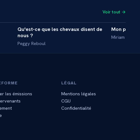
Voir tout →
7 min
8 min
Qu'est-ce que les chevaux disent de
Mon parcour
INTERVIEW
INTERVIE
nous ?
Miriam Gablie
Peggy Reboul
EFORME
LÉGAL
er les émissions
Mentions légales
tervenants
CGU
ement
Confidentialité
e