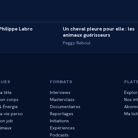
31 min
hilippe Labro
Un cheval pleure pour elle : les
INTERVIEW
animaux guérisseurs
Peggy Reboul
QUES
FORMATS
PLAT
a tête
Interviews
Explor
mon corps
Masterclass
Nos in
 & Énergie
Documentaires
Abonn
a vie perso
Reportages
Ma list
on job
Initiations
nimaux
Expériences
Podcasts