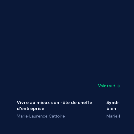
Voir tout →
6 min
7 min
Vivre au mieux son rôle de cheffe
Syndrôme d'
INTERVIEW
INTERVIE
d'entreprise
bien
Marie-Laurence Cattoire
Marie-Laurenc