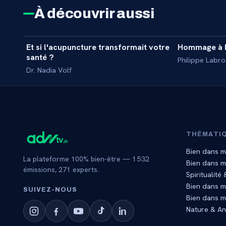
À découvrir aussi
39 min
Et si l'acupuncture transformait votre
Hommage à P
MASTERCLASS
santé ?
Philippe Labro
Dr. Nadia Volf
THÉMATI
Bien dans m
La plateforme 100% bien-être —
1 532
Bien dans 
émissions,
271
experts.
Spiritualité
Bien dans m
SUIVEZ‑NOUS
Bien dans m
Nature & A