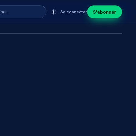
☀️
S'abonner
cher…
Se connecter