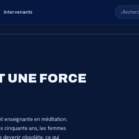
Intervenants
Recher
⌕
RVÉ AUX
ST UNE FORCE
S
nnez-vous pour accéder au
et enseignante en méditation.
→
près cinquante ans, les femmes
ie devenir obsolète, ce qui