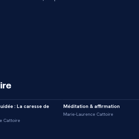
ire
9 min
uidée : La caresse de
Méditation & affirmation
INTERVIEW
Marie-Laurence Cattoire
e Cattoire