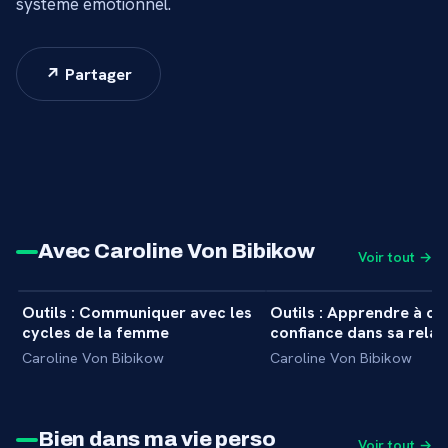
système émotionnel.
↗ Partager
Avec Caroline Von Bibikow
Voir tout →
14 min
Outils : Communiquer avec les
Outils : Apprendre à cul
+
INITIATION
INITIATION
cycles de la femme
confiance dans sa relat
Caroline Von Bibikow
Caroline Von Bibikow
Bien dans ma vie perso
Voir tout →