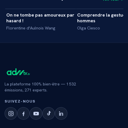
41 min
On ne tombe pas amoureux par
Comprendre la gestuel
+
MASTERCLASS
MASTERCLASS
hasard !
hommes
Florentine d'Aulnois Wang
Olga Ciesco
La plateforme 100% bien-être —
1 532
émissions,
271
experts.
SUIVEZ‑NOUS