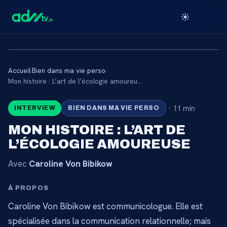
☀️
Accueil
›
Bien dans ma vie perso
›
🔒
Mon histoire : L’art de l’écologie amoureuse
·
11 min
INTERVIEW
BIEN DANS MA VIE PERSO
CONTENU RÉSERVÉ AUX
ABONNÉS
MON HISTOIRE : L’ART DE
L’ÉCOLOGIE AMOUREUSE
Connectez-vous via votre lien membre, ou
abonnez-vous pour accéder au catalogue.
Avec
Caroline Von Bibikow
Débloquer l'accès →
À PROPOS
Caroline Von Bibikow est communicologue. Elle est
spécialisée dans la communication relationnelle; mais