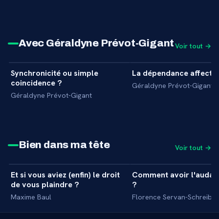
Avec Géraldyne Prévot-Gigant
Voir tout →
30 min
Synchronicité ou simple
La dépendance affectiv
+
INTERVIEW
INTERVIEW
coincidence ?
Géraldyne Prévot-Gigant
Géraldyne Prévot-Gigant
Bien dans ma tête
Voir tout →
31 min
Et si vous aviez (enfin) le droit
Comment avoir l'audac
+
MASTERCLASS
MASTERCLASS
de vous plaindre ?
?
Maxime Baul
Florence Servan-Schreiber