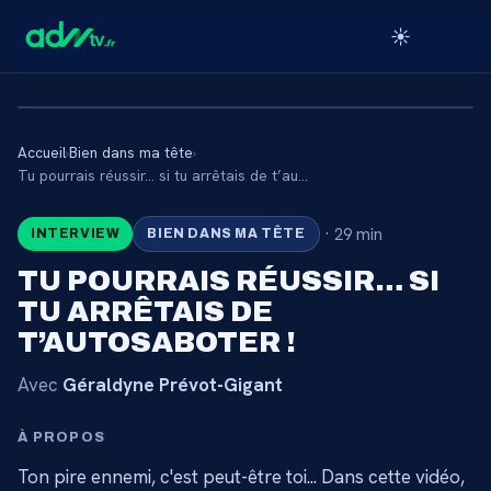
☀️
Accueil
›
Bien dans ma tête
›
🔒
Tu pourrais réussir… si tu arrêtais de t’autosaboter !
·
29 min
INTERVIEW
BIEN DANS MA TÊTE
CONTENU RÉSERVÉ AUX
ABONNÉS
TU POURRAIS RÉUSSIR… SI
TU ARRÊTAIS DE
Connectez-vous via votre lien membre, ou
abonnez-vous pour accéder au catalogue.
T’AUTOSABOTER !
Avec
Géraldyne Prévot-Gigant
Débloquer l'accès →
À PROPOS
Ton pire ennemi, c'est peut-être toi... Dans cette vidéo,