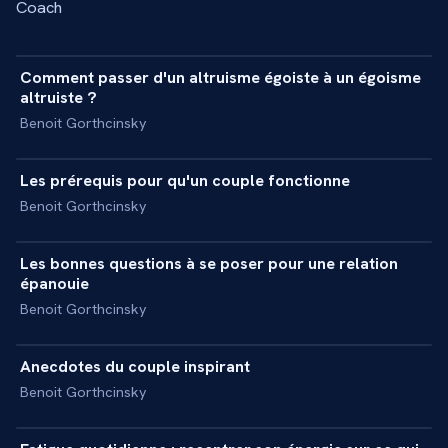
Coach
5 min
Comment passer d'un altruisme égoiste à un égoisme
+
INTERVIEW
altruiste ?
Benoit Gorthcinsky
4 min
Les prérequis pour qu'un couple fonctionne
+
INTERVIEW
Benoit Gorthcinsky
5 min
Les bonnes questions à se poser pour une relation
+
INTERVIEW
épanouie
Benoit Gorthcinsky
5 min
Anecdotes du couple inspirant
+
INTERVIEW
Benoit Gorthcinsky
9 min