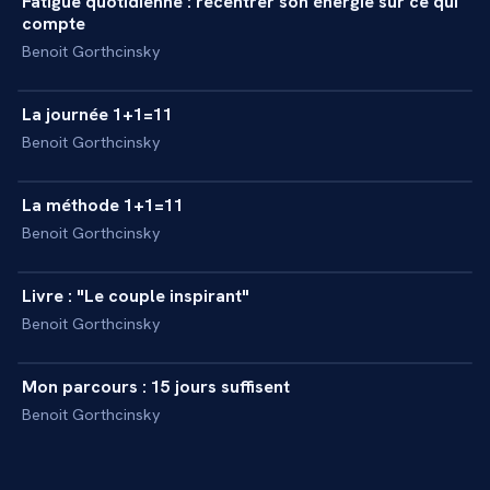
Fatigue quotidienne : recentrer son énergie sur ce qui
+
INTERVIEW
compte
Benoit Gorthcinsky
10 min
La journée 1+1=11
+
INTERVIEW
Benoit Gorthcinsky
10 min
La méthode 1+1=11
+
INTERVIEW
Benoit Gorthcinsky
4 min
Livre : "Le couple inspirant"
+
INTERVIEW
Benoit Gorthcinsky
10 min
Mon parcours : 15 jours suffisent
+
INTERVIEW
Benoit Gorthcinsky