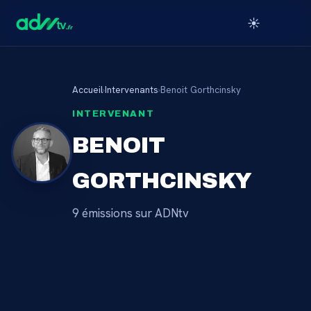
☀️
Accueil
›
Intervenants
›
Benoit Gorthcinsky
INTERVENANT
BENOIT
GORTHCINSKY
9
émission
s
sur ADNtv