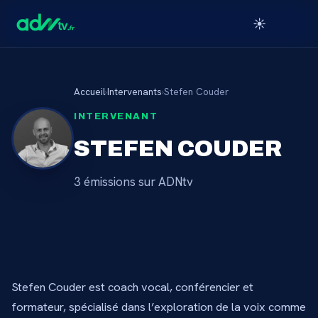
☀️
Accueil
›
Intervenants
›
Stefen Couder
INTERVENANT
STEFEN COUDER
3
émission
s
sur ADNtv
Stefen Couder est coach vocal, conférencier et
formateur, spécialisé dans l’exploration de la voix comme