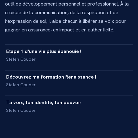
outil de développement personnel et professionnel. À la
croisée de la communication, de la respiration et de
l’expression de soi, il aide chacun à libérer sa voix pour
gagner en assurance, en impact et en authenticité.
11 min
Etape 1 d'une vie plus épanouie !
+
MASTERCLASS
Stefen Couder
21 min
Découvrez ma formation Renaissance !
+
MASTERCLASS
Stefen Couder
39 min
Ta voix, ton identité, ton pouvoir
+
MASTERCLASS
Stefen Couder