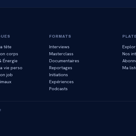
QUES
FORMATS
PLAT
a tête
Interviews
Explor
mon corps
Masterclass
Nos in
 & Énergie
Documentaires
Abonn
a vie perso
Reportages
Ma list
on job
Initiations
nimaux
Expériences
Podcasts
e