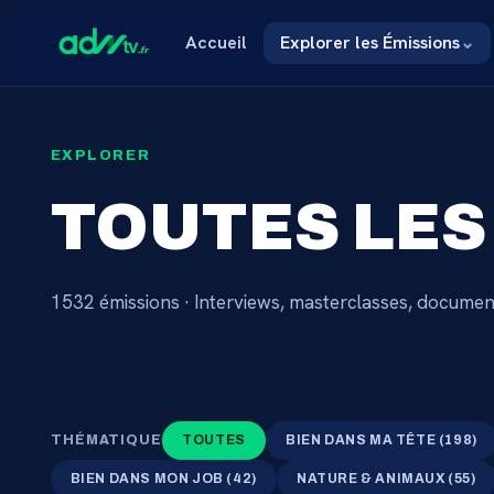
Accueil
Explorer les Émissions
⌄
EXPLORER
TOUTES LES
1532
émissions · Interviews, masterclasses, document
THÉMATIQUE
TOUTES
BIEN DANS MA TÊTE
(
198
)
BIEN DANS MON JOB
(
42
)
NATURE & ANIMAUX
(
55
)