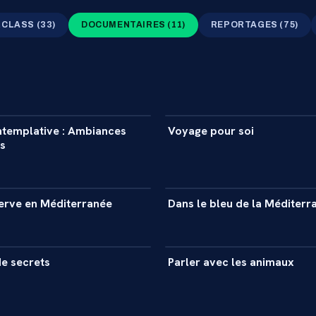
RCLASS
(
33
)
DOCUMENTAIRES
(
11
)
REPORTAGES
(
75
)
20 min
ntemplative : Ambiances
Voyage pour soi
NTAIRE
DOCUMENTAIRE
s
54 min
serve en Méditerranée
Dans le bleu de la Méditerr
NTAIRE
DOCUMENTAIRE
51 min
e secrets
Parler avec les animaux
NTAIRE
DOCUMENTAIRE