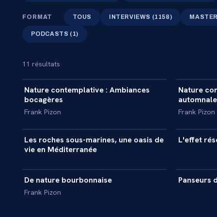
FORMAT
TOUS
INTERVIEWS
(
1158
)
MASTE
PODCASTS
(
1
)
11
résultat
s
18 min
Nature contemplative : Ambiances
Nature co
DOCUMENTAIRE
DOCUME
bocagères
automnale
Frank Pizon
Frank Pizon
52 min
Les roches sous-marines, une oasis de
L'effet ré
DOCUMENTAIRE
DOCUME
vie en Méditerranée
90 min
De nature bourbonnaise
Panseurs d
DOCUMENTAIRE
DOCUME
Frank Pizon