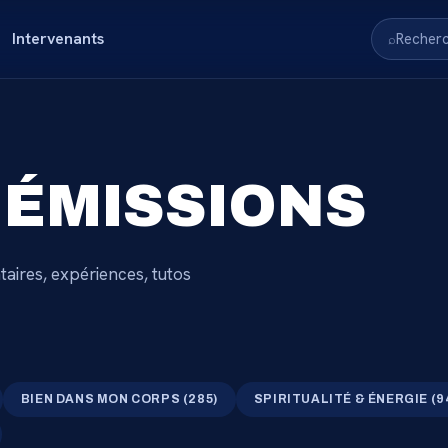
Intervenants
Recher
⌕
 ÉMISSIONS
aires, expériences, tutos
BIEN DANS MON CORPS
(
285
)
SPIRITUALITÉ & ÉNERGIE
(
9