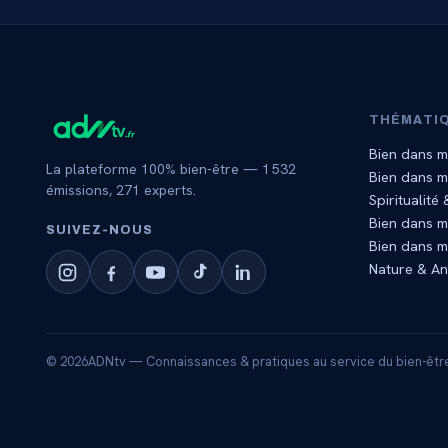
THÉMATI
Bien dans m
La plateforme 100% bien-être —
1 532
Bien dans 
émissions,
271
experts.
Spiritualité
Bien dans m
SUIVEZ‑NOUS
Bien dans m
Nature & A
©
2026
ADNtv — Connaissances & pratiques au service du bien-êtr