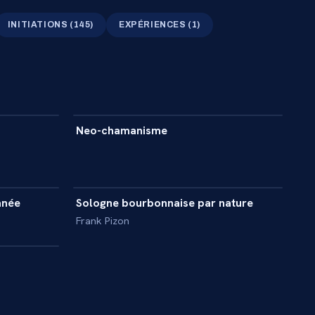
INITIATIONS
(
145
)
EXPÉRIENCES
(
1
)
53 min
53 min
Neo-chamanisme
DOCUMENTAIRE
54 min
53 min
anée
Sologne bourbonnaise par nature
DOCUMENTAIRE
Frank Pizon
55 min