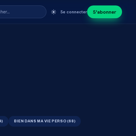
☀️
S'abonner
cher…
Se connecter
4
)
BIEN DANS MA VIE PERSO
(
68
)