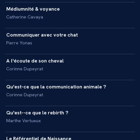
Médiumnité & voyance
+
REPORTAGE
Catherine Cavaya
16 min
Communiquer avec votre chat
+
REPORTAGE
Pierre Yonas
23 min
A l'écoute de son cheval
+
REPORTAGE
Corinne Dupeyrat
7 min
Qu'est-ce que la communication animale ?
+
REPORTAGE
Corinne Dupeyrat
15 min
Qu'est--ce que le rebirth ?
+
REPORTAGE
Marthe Vertueux
11 min
Le Référentiel de Naissance