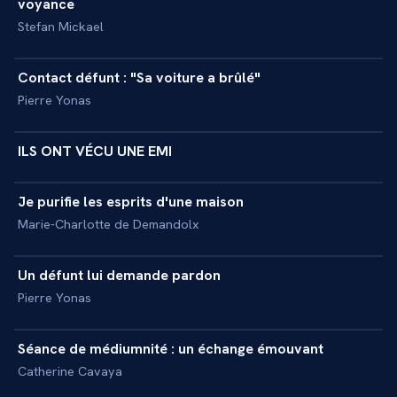
voyance
Stefan Mickael
10 min
Contact défunt : "Sa voiture a brûlé"
+
REPORTAGE
Pierre Yonas
53 min
ILS ONT VÉCU UNE EMI
+
REPORTAGE
21 min
Je purifie les esprits d'une maison
+
REPORTAGE
Marie-Charlotte de Demandolx
20 min
Un défunt lui demande pardon
+
REPORTAGE
Pierre Yonas
28 min
Séance de médiumnité : un échange émouvant
+
REPORTAGE
Catherine Cavaya
23 min