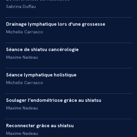
+
REPORTAGE
Sabrina Duffau
9 min
Drainage lymphatique lors d'une grossesse
+
REPORTAGE
Michelle Carrasco
6 min
Séance de shiatsu cancérologie
+
REPORTAGE
Maxime Nadeau
9 min
Séance lymphatique holistique
+
REPORTAGE
Michelle Carrasco
13 min
Soulager l'endométriose grâce au shiatsu
+
REPORTAGE
Maxime Nadeau
13 min
Reconnecter grâce au shiatsu
+
REPORTAGE
Maxime Nadeau
10 min