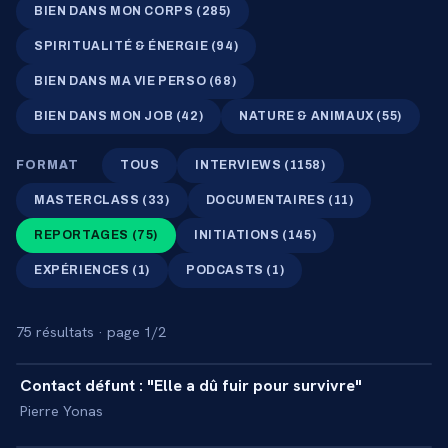
BIEN DANS MON CORPS
(
285
)
SPIRITUALITÉ & ÉNERGIE
(
94
)
BIEN DANS MA VIE PERSO
(
68
)
BIEN DANS MON JOB
(
42
)
NATURE & ANIMAUX
(
55
)
FORMAT
TOUS
INTERVIEWS
(
1158
)
MASTERCLASS
(
33
)
DOCUMENTAIRES
(
11
)
REPORTAGES
(
75
)
INITIATIONS
(
145
)
EXPÉRIENCES
(
1
)
PODCASTS
(
1
)
75
résultat
s
· page 1/2
31 min
Contact défunt : "Elle a dû fuir pour survivre"
+
REPORTAGE
Pierre Yonas
15 min