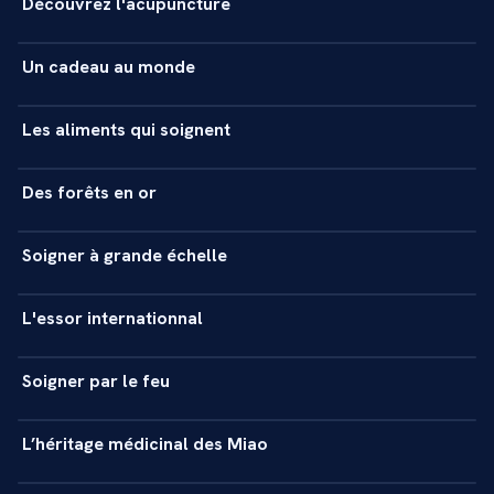
Découvrez l'acupuncture
+
REPORTAGE
6 min
Un cadeau au monde
+
REPORTAGE
6 min
Les aliments qui soignent
+
REPORTAGE
5 min
Des forêts en or
+
REPORTAGE
5 min
Soigner à grande échelle
+
REPORTAGE
5 min
L'essor internationnal
+
REPORTAGE
5 min
Soigner par le feu
+
REPORTAGE
5 min
L’héritage médicinal des Miao
+
REPORTAGE
5 min