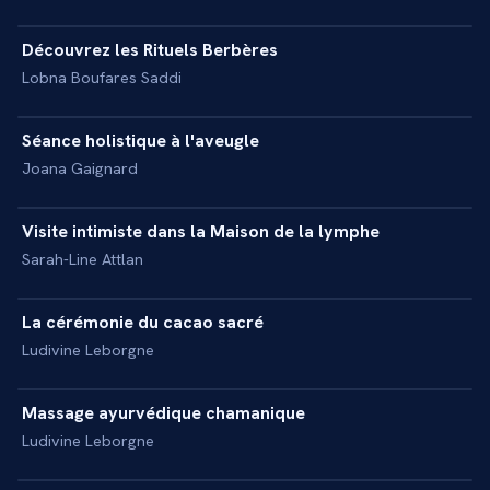
Découvrez les Rituels Berbères
+
REPORTAGE
Lobna Boufares Saddi
19 min
Séance holistique à l'aveugle
+
REPORTAGE
Joana Gaignard
14 min
Visite intimiste dans la Maison de la lymphe
+
REPORTAGE
Sarah-Line Attlan
15 min
La cérémonie du cacao sacré
+
REPORTAGE
Ludivine Leborgne
13 min
Massage ayurvédique chamanique
+
REPORTAGE
Ludivine Leborgne
18 min