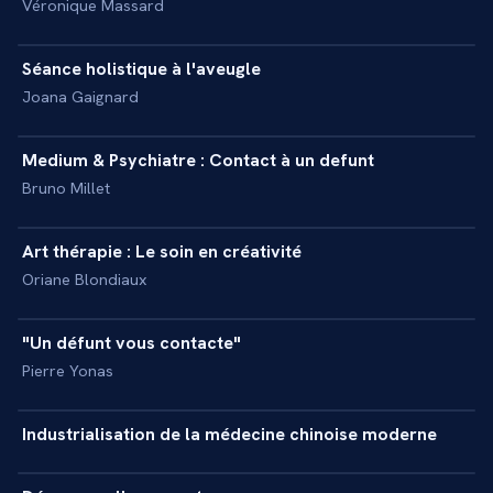
Véronique Massard
39 min
Séance holistique à l'aveugle
+
REPORTAGE
Joana Gaignard
31 min
Medium & Psychiatre : Contact à un defunt
+
REPORTAGE
Bruno Millet
8 min
Art thérapie : Le soin en créativité
+
REPORTAGE
Oriane Blondiaux
19 min
"Un défunt vous contacte"
+
REPORTAGE
Pierre Yonas
5 min
Industrialisation de la médecine chinoise moderne
+
REPORTAGE
5 min