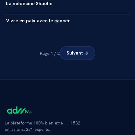
La médecine Shaolin
+
REPORTAGE
5 min
Vivre en paix avec le cancer
+
REPORTAGE
Suivant →
Page
1
/
2
La plateforme 100% bien-être —
1 532
émissions,
271
experts.