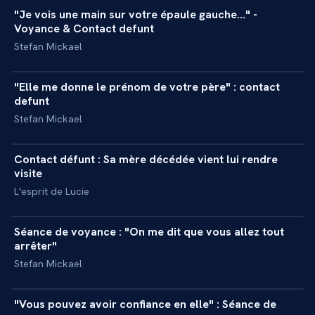
"Je vois une main sur votre épaule gauche..." -
+
REPORTAGE
Voyance & Contact defunt
Stefan Mickael
21 min
"Elle me donne le prénom de votre père" : contact
+
REPORTAGE
defunt
Stefan Mickael
28 min
Contact défunt : Sa mère décédée vient lui rendre
+
REPORTAGE
visite
L'esprit de Lucie
27 min
Séance de voyance : "On me dit que vous allez tout
+
REPORTAGE
arrêter"
Stefan Mickael
20 min
"Vous pouvez avoir confiance en elle" : Séance de
+
REPORTAGE