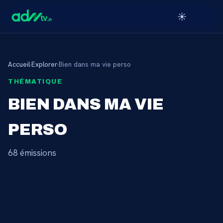
☀️
Accueil
›
Explorer
›
Bien dans ma vie perso
THÉMATIQUE
BIEN DANS MA VIE
PERSO
68
émission
s