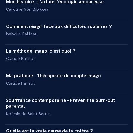
Mon histoire : L’art de l’écologie amoureuse
+
INTERVIEW
Caroline Von Bibikow
7 min
Comment réagir face aux difficultés scolaires ?
+
INTERVIEW
Isabelle Pailleau
22 min
La méthode Imago, c’est quoi ?
+
INTERVIEW
Claude Parisot
11 min
Ma pratique : Thérapeute de couple Imago
+
INTERVIEW
Claude Parisot
11 min
Souffrance contemporaine - Prévenir le burn-out
+
INTERVIEW
parental
Noémie de Saint-Sernin
12 min
Quelle est la vraie cause de la colère ?
+
INTERVIEW