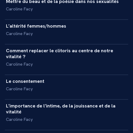
Mettre du beau et de la poésie dans nos sexualités
+
INTERVIEW
Caroline Facy
7 min
L’altérité femmes/hommes
+
INTERVIEW
Caroline Facy
3 min
Comment replacer le clitoris au centre de notre
+
INTERVIEW
vitalité ?
Caroline Facy
5 min
Le consentement
+
INTERVIEW
Caroline Facy
6 min
L’importance de l’intime, de la jouissance et de la
+
INTERVIEW
vitalité
Caroline Facy
7 min