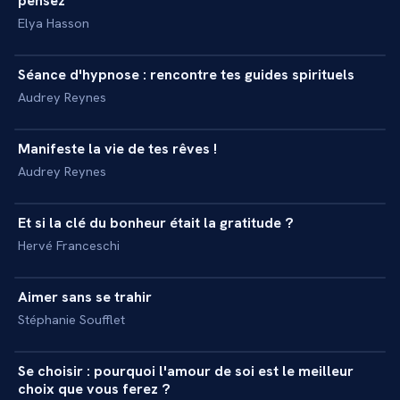
pensez
Elya Hasson
16 min
Séance d'hypnose : rencontre tes guides spirituels
+
INITIATION
Audrey Reynes
18 min
Manifeste la vie de tes rêves !
+
INITIATION
Audrey Reynes
10 min
Et si la clé du bonheur était la gratitude ?
+
INTERVIEW
Hervé Franceschi
11 min
Aimer sans se trahir
+
INTERVIEW
Stéphanie Soufflet
12 min
Se choisir : pourquoi l'amour de soi est le meilleur
+
INTERVIEW
choix que vous ferez ?