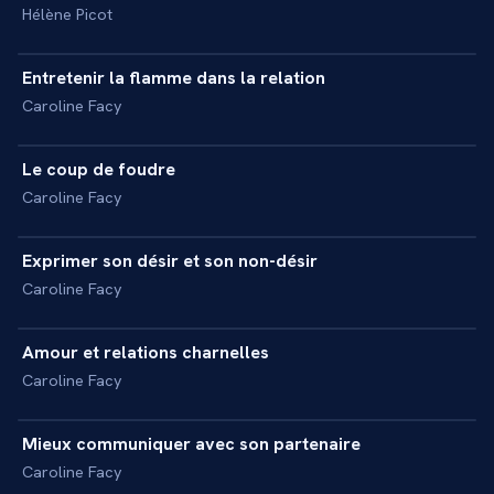
Hélène Picot
4 min
Entretenir la flamme dans la relation
+
INTERVIEW
Caroline Facy
4 min
Le coup de foudre
+
INTERVIEW
Caroline Facy
4 min
Exprimer son désir et son non-désir
+
INTERVIEW
Caroline Facy
4 min
Amour et relations charnelles
+
INTERVIEW
Caroline Facy
5 min
Mieux communiquer avec son partenaire
+
INTERVIEW
Caroline Facy
5 min