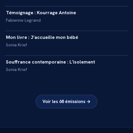
Témoignage : Kourrage Antoine
+
INTERVIEW
Fabienne Legrand
5 min
Mon livre : J’accueille mon bébé
+
INTERVIEW
Sonia Krief
4 min
Souffrance contemporaine : L’isolement
+
INTERVIEW
Sonia Krief
Voir les
68
émissions →