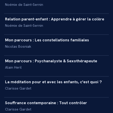
Noémie de Saint-Sernin
11 min
Relation parent-enfant : Apprendre à gérer la colère
+
INTERVIEW
Noémie de Saint-Sernin
2 min
Mon parcours : Les constellations familiales
+
INTERVIEW
Nicolas Bosniak
8 min
Mon parcours : Psychanalyste & Sexothérapeute
+
INTERVIEW
Alain Heril
7 min
La méditation pour et avec les enfants, c'est quoi ?
+
INTERVIEW
Clarisse Gardet
7 min
Souffrance contemporaine : Tout contrôler
+
INTERVIEW
Clarisse Gardet
54 min