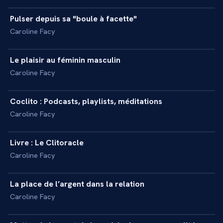
Pulser depuis sa "boule à facette"
+
INTERVIEW
Caroline Facy
4 min
Le plaisir au féminin masculin
+
INTERVIEW
Caroline Facy
3 min
Coclito : Podcasts, playlists, méditations
+
INTERVIEW
Caroline Facy
3 min
Livre : Le Clitoracle
+
INTERVIEW
Caroline Facy
5 min
La place de l’argent dans la relation
+
INTERVIEW
Caroline Facy
5 min