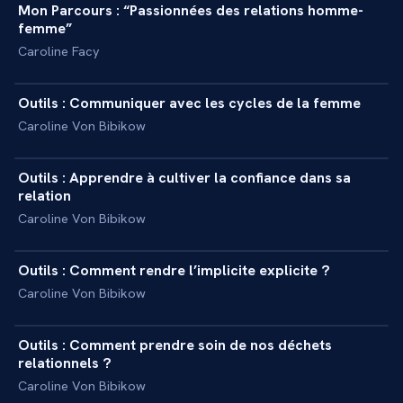
Mon Parcours : “Passionnées des relations homme-
+
INTERVIEW
femme”
Caroline Facy
14 min
Outils : Communiquer avec les cycles de la femme
+
INITIATION
Caroline Von Bibikow
6 min
Outils : Apprendre à cultiver la confiance dans sa
+
INITIATION
relation
Caroline Von Bibikow
5 min
Outils : Comment rendre l’implicite explicite ?
+
INITIATION
Caroline Von Bibikow
7 min
Outils : Comment prendre soin de nos déchets
+
INITIATION
relationnels ?
Caroline Von Bibikow
8 min