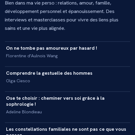
Bien dans ma vie perso : relations, amour, famille,
développement personnel et épanouissement. Des
interviews et masterclasses pour vivre des liens plus
sains et une vie plus alignée.
41 min
On ne tombe pas amoureux par hasard !
+
MASTERCLASS
Florentine d'Aulnois Wang
63 min
Comprendre la gestuelle des hommes
+
MASTERCLASS
Olga Ciesco
45 min
Ose te choisir : cheminer vers soi grâce à la
+
MASTERCLASS
sophrologie !
Adeline Blondieau
42 min
Les constellations familiales ne sont pas ce que vous
+
MASTERCLASS