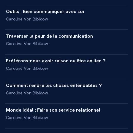
Outils : Bien communiquer avec soi
+
INITIATION
Caroline Von Bibikow
9 min
Traverser la peur de la communication
+
INTERVIEW
Caroline Von Bibikow
8 min
Préférons-nous avoir raison ou être en lien ?
+
INTERVIEW
Caroline Von Bibikow
9 min
Comment rendre les choses entendables ?
+
INTERVIEW
Caroline Von Bibikow
3 min
Monde idéal : Faire son service relationnel
+
INTERVIEW
Caroline Von Bibikow
11 min