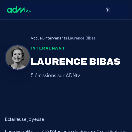
☀️
Accueil
›
Intervenants
›
Laurence Bibas
INTERVENANT
LAURENCE BIBAS
5
émission
s
sur ADNtv
Eclaireuse joyeuse
Laurence Bibas a été l'étudiante de deux maîtres tibétains,