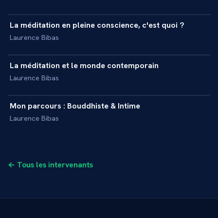
11 min
La méditation en pleine conscience, c'est quoi ?
+
INTERVIEW
Laurence Bibas
15 min
La méditation et le monde contemporain
+
INTERVIEW
Laurence Bibas
22 min
Mon parcours : Bouddhiste & Intime
+
INTERVIEW
Laurence Bibas
← Tous les intervenants