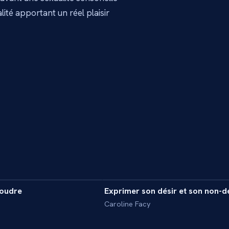
alité apportant un réel plaisir
4 min
foudre
Exprimer son désir et son non-d
INTERVIEW
Caroline Facy