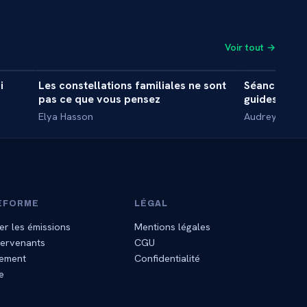
Voir tout →
5 min
42 min
i
Les constellations familiales ne sont
Séance d'hy
MASTERCLASS
INITIATIO
pas ce que vous pensez
guides spiri
Elya Hasson
Audrey Reyne
EFORME
LÉGAL
er les émissions
Mentions légales
tervenants
CGU
ement
Confidentialité
e