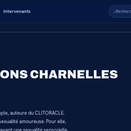
Intervenants
Recher
⌕
RVÉ AUX
IONS CHARNELLES
S
nnez-vous pour accéder au
uple, auteure du CLITORACLE.
→
sexualité amoureuse. Pour elle,
vant une sexualité sensorielle