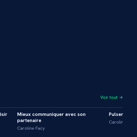
Voir tout →
4 min
5 min
ésir
Mieux communiquer avec son
Pulser depui
INTERVIEW
INTERVIE
partenaire
Caroline Facy
Caroline Facy