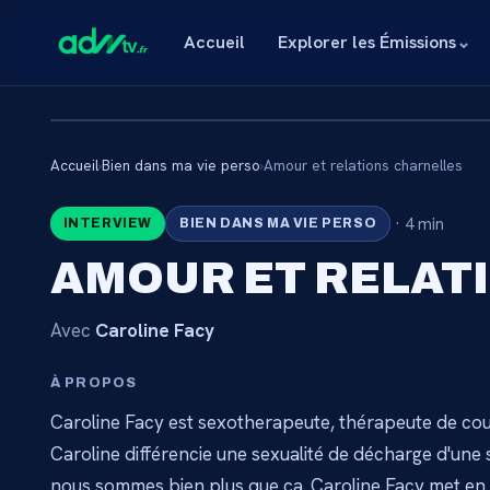
Accueil
Explorer les Émissions
⌄
Accueil
›
Bien dans ma vie perso
›
Amour et relations charnelles
🔒
·
4 min
INTERVIEW
BIEN DANS MA VIE PERSO
CONTENU RÉSE
AMOUR ET RELAT
ABONNÉ
Avec
Caroline Facy
Connectez-vous via votre lien membre, ou abo
catalogue.
À PROPOS
Caroline Facy est sexotherapeute, thérapeute de co
Débloquer l'accès 
Caroline différencie une sexualité de décharge d'une 
nous sommes bien plus que ça. Caroline Facy met en a