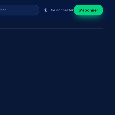
☀️
S'abonner
cher…
Se connecter