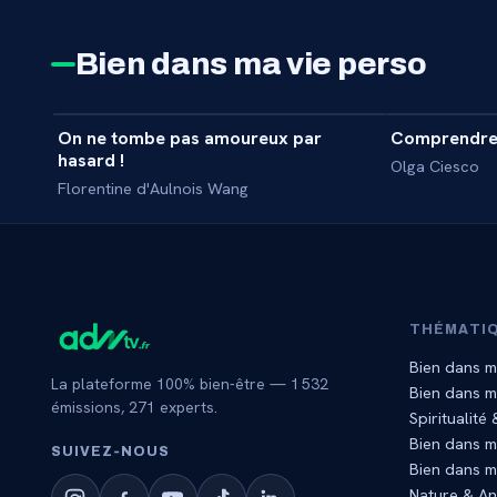
Bien dans ma vie perso
41 min
On ne tombe pas amoureux par
Comprendre 
MASTERCLASS
MASTERCL
hasard !
Olga Ciesco
Florentine d'Aulnois Wang
THÉMATI
Bien dans m
La plateforme 100% bien-être —
1 532
Bien dans 
émissions,
271
experts.
Spiritualité
Bien dans m
SUIVEZ‑NOUS
Bien dans m
Nature & A