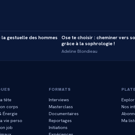
63 min
4
la gestuelle des hommes
Ose te choisir : cheminer vers so
ASS
MASTERCLASS
grâce à la sophrologie !
Adeline Blondieau
QUES
FORMATS
PLAT
a tête
Interviews
Explor
mon corps
Masterclass
Nos in
 & Énergie
Documentaires
Abonn
a vie perso
Reportages
Ma list
on job
Initiations
nimaux
Expériences