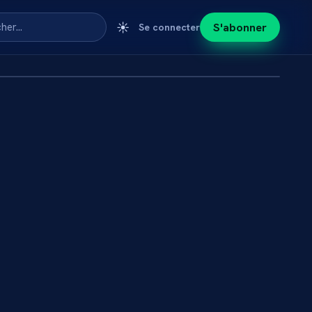
☀️
S'abonner
cher…
Se connecter