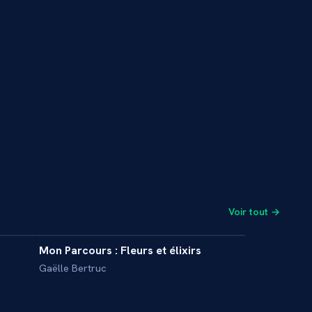
Voir tout →
2 min
3 min
Mon Parcours : Fleurs et élixirs
INTERVIEW
Gaëlle Bertruc