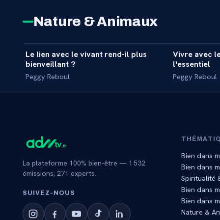
Nature & Animaux
6 min
Le lien avec le vivant rend-il plus
Vivre avec le
INTERVIEW
INTERVIEW
bienveillant ?
l'essentiel
Peggy Reboul
Peggy Reboul
THÉMATI
Bien dans m
La plateforme 100% bien-être —
1 532
Bien dans 
émissions,
271
experts.
Spiritualité
Bien dans m
SUIVEZ‑NOUS
Bien dans m
Nature & A