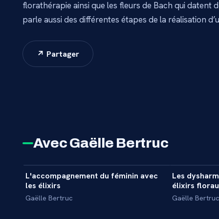
florathérapie ainsi que les fleurs de Bach qui datent 
parle aussi des différentes étapes de la réalisation d’un
↗ Partager
Avec Gaëlle Bertruc
7 min
L'accompagnement du féminin avec
Les dysharmo
INTERVIEW
INTERVIEW
les élixirs
élixirs flora
Gaëlle Bertruc
Gaëlle Bertru