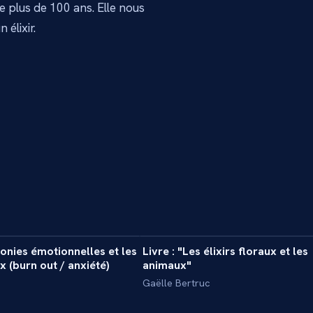
de plus de 100 ans. Elle nous
 élixir.
6 min
1
nies émotionnelles et les
Livre : "Les élixirs floraux et les
INTERVIEW
ux (burn out / anxiété)
animaux"
c
Gaëlle Bertruc