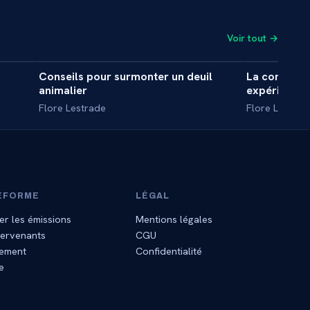
Voir tout →
0 min
8 min
Conseils pour surmonter un deuil
La communic
INTERVIEW
INTERVIE
animalier
expériences
Flore Lestrade
Flore Lestrad
EFORME
LÉGAL
er les émissions
Mentions légales
tervenants
CGU
ement
Confidentialité
e