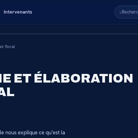
Intervenants
Recher
⌕
ir floral
RVÉ AUX
IE ET ÉLABORATION
S
AL
nnez-vous pour accéder au
→
le nous explique ce qu’est la