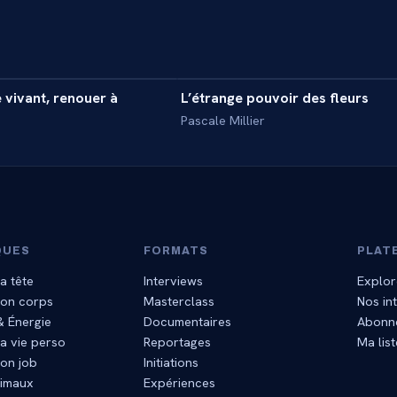
13 min
1
 vivant, renouer à
L’étrange pouvoir des fleurs
INTERVIEW
Pascale Millier
QUES
FORMATS
PLAT
a tête
Interviews
Explor
mon corps
Masterclass
Nos in
 & Énergie
Documentaires
Abonn
a vie perso
Reportages
Ma list
on job
Initiations
nimaux
Expériences