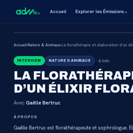
Accueil
Explorer les Émissions
⌄
Accueil
›
Nature & Animaux
›
La florathérapie et élaboration d’un élix
🔒
·
6 min
INTERVIEW
NATURE & ANIMAUX
CONTENU RÉSE
LA FLORATHÉRAP
ABONNÉ
D’UN ÉLIXIR FLOR
Connectez-vous via votre lien membre, ou abo
catalogue.
Avec
Gaëlle Bertruc
À PROPOS
Débloquer l'accès 
Gaëlle Bertruc est florathérapeute et sophrologue. El