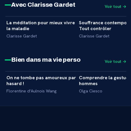
Avec Clarisse Gardet
Voir tout →
6 min
La méditation pour mieux vivre
Souffrance contemporai
+
INTERVIEW
INTERVIEW
la maladie
Tout contrôler
Clarisse Gardet
Clarisse Gardet
Bien dans ma vie perso
Voir tout →
41 min
On ne tombe pas amoureux par
Comprendre la gestuel
+
MASTERCLASS
MASTERCLASS
hasard !
hommes
Florentine d'Aulnois Wang
Olga Ciesco