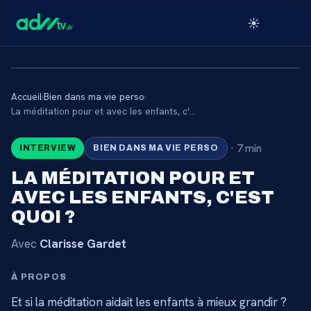
☀️
Accueil
›
Bien dans ma vie perso
›
🔒
La méditation pour et avec les enfants, c'est quoi ?
·
7 min
INTERVIEW
BIEN DANS MA VIE PERSO
CONTENU RÉSERVÉ AUX
ABONNÉS
LA MÉDITATION POUR ET
AVEC LES ENFANTS, C'EST
Connectez-vous via votre lien membre, ou
abonnez-vous pour accéder au catalogue.
QUOI ?
Avec
Clarisse Gardet
Débloquer l'accès →
À PROPOS
Et si la méditation aidait les enfants à mieux grandir ?