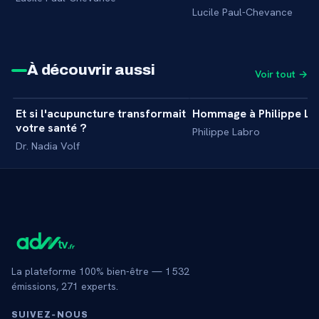
Lucile Paul-Chevance
À découvrir aussi
Voir tout →
39 min
Et si l'acupuncture transformait
Hommage à Philippe La
+
MASTERCLASS
votre santé ?
Philippe Labro
Dr. Nadia Volf
La plateforme 100% bien-être —
1 532
émissions,
271
experts.
SUIVEZ‑NOUS