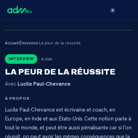
☀️
Accueil
›
Émissions
›
La peur de la réussite
🔒
·
6 min
INTERVIEW
CONTENU RÉSERVÉ AUX
LA PEUR DE LA RÉUSSITE
ABONNÉS
Avec
Lucile Paul-Chevance
Connectez-vous via votre lien membre, ou
abonnez-vous pour accéder au catalogue.
À PROPOS
Lucile Paul-Chevance est écrivaine et coach, en
Débloquer l'accès →
Europe, en Inde et aux Etats-Unis. Cette notion parle à
tout le monde, et peut être aussi pénalisante car si l’on
réussit, on peut avoir les mêmes conséquences que la