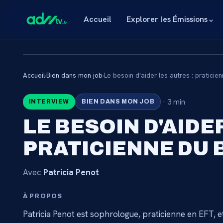
Accueil
Explorer les Émissions
⌄
Accueil
›
Bien dans mon job
›
Le besoin d'aider les autres : praticie
🔒
·
3 min
INTERVIEW
BIEN DANS MON JOB
CONTENU RÉSE
LE BESOIN D'AIDE
ABONNÉ
PRATICIENNE DU 
Connectez-vous via votre lien membre, ou abo
catalogue.
Avec
Patricia Penot
À PROPOS
Débloquer l'accès 
Patricia Penot est sophrologue, praticienne en EFT, et