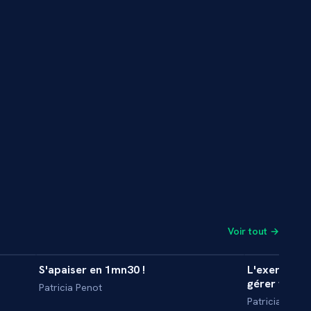
Voir tout →
6 min
1 min
S'apaiser en 1mn30 !
L'exercice 
INTERVIEW
INTERVIE
gérer toute
Patricia Penot
Patricia Penot