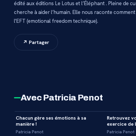
édité aux éditions Le Lotus et l’Éléphant . Pleine de curi
cherche à aider l’humain. Elle nous raconte comment e
l'EFT (emotional freedom technique).
↗ Partager
Avec Patricia Penot
3 min
Chacun gère ses émotions à sa
Retrouvez v
INITIATION
INTERVIEW
manière !
exercice de 
Patricia Penot
Patricia Penot