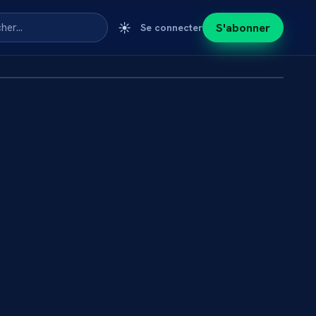
☀️
S'abonner
cher…
Se connecter