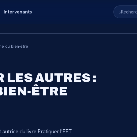
Intervenants
Recher
⌕
nne du bien-être
RVÉ AUX
R LES AUTRES :
S
BIEN-ÊTRE
nnez-vous pour accéder au
→
 autrice du livre Pratiquer l'EFT