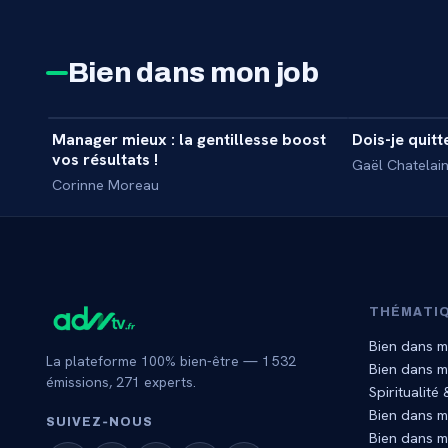
Bien dans mon job
52 min
Manager mieux : la gentillesse boost
Dois-je quit
INTERVIEW
MASTERCL
vos résultats !
Gaël Chatelai
Corinne Moreau
THÉMATI
Bien dans m
La plateforme 100% bien-être —
1 532
Bien dans 
émissions,
271
experts.
Spiritualité
Bien dans m
SUIVEZ‑NOUS
Bien dans m