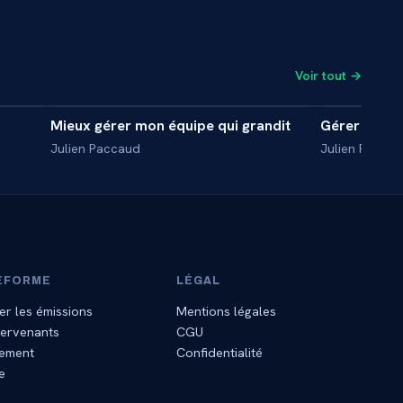
Voir tout →
8 min
5 min
Mieux gérer mon équipe qui grandit
Gérer sa fru
INTERVIEW
INITIATIO
Julien Paccaud
Julien Pacca
EFORME
LÉGAL
er les émissions
Mentions légales
tervenants
CGU
ement
Confidentialité
e