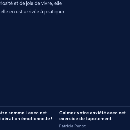
osité et de joie de vivre, elle
lle en est arrivée à pratiquer
6 min
1
otre sommeil avec cet
Calmez votre anxiété avec cet
INTERVIEW
libération émotionnelle !
exercice de tapotement
Patricia Penot