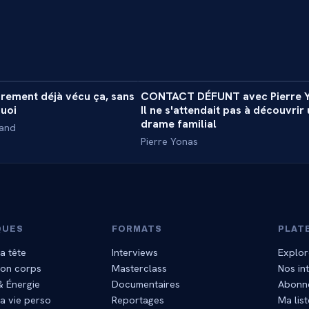
34 min
2
rement déjà vécu ça, sans
CONTACT DÉFUNT avec Pierre Y
ASS
EXPÉRIENCE
uoi
Il ne s'attendait pas à découvrir 
drame familial
rand
Pierre Yonas
QUES
FORMATS
PLAT
a tête
Interviews
Explor
mon corps
Masterclass
Nos in
 & Énergie
Documentaires
Abonn
a vie perso
Reportages
Ma list