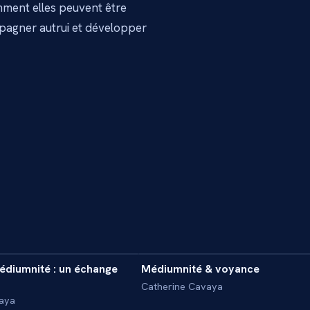
omment elles peuvent être
pagner autrui et développer
28 min
2
édiumnité : un échange
Médiumnité & voyance
E
REPORTAGE
Catherine Cavaya
aya