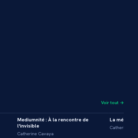
Voir tout →
3 min
35 min
Mediumnité : À la rencontre de
La médiumni
REPORTAGE
INTERVIE
l'invisible
Catherine Ca
Catherine Cavaya