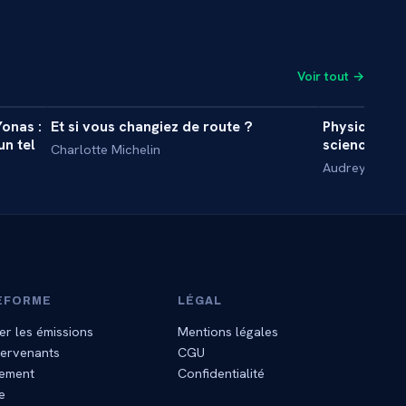
Voir tout →
5 min
36 min
onas :
Et si vous changiez de route ?
Physicienne
MASTERCLASS
MASTERCL
un tel
science n’e
Charlotte Michelin
Audrey Legra
EFORME
LÉGAL
er les émissions
Mentions légales
tervenants
CGU
ement
Confidentialité
e