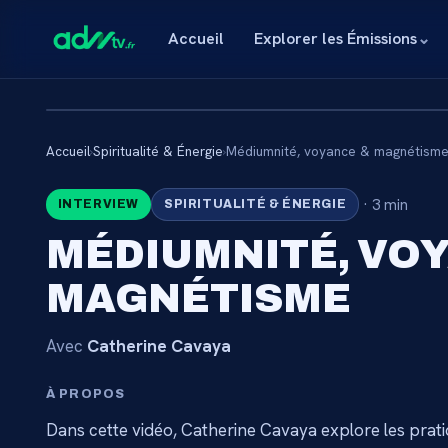
Accueil
Explorer les Émissions
⌄
Accueil
›
Spiritualité & Énergie
›
Médiumnité, voyance & magnétism
🔒
·
3 min
INTERVIEW
SPIRITUALITÉ & ÉNERGIE
CONTENU RÉSE
MÉDIUMNITÉ, VO
ABONNÉ
MAGNÉTISME
Connectez-vous via votre lien membre, ou abo
catalogue.
Avec
Catherine Cavaya
À PROPOS
Débloquer l'accès 
Dans cette vidéo, Catherine Cavaya explore les prat