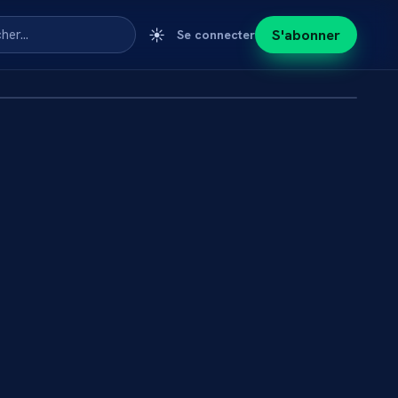
☀️
S'abonner
cher…
Se connecter