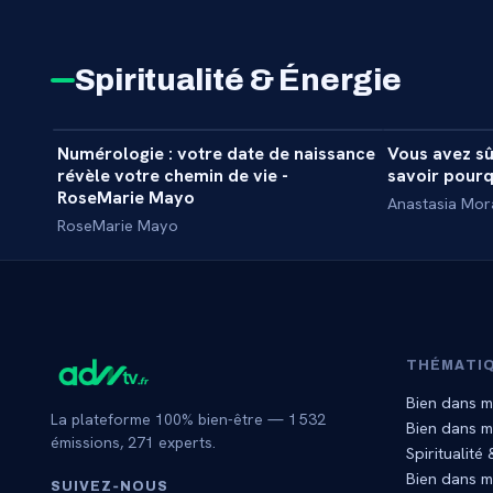
Spiritualité & Énergie
1 h 04 min
Numérologie : votre date de naissance
Vous avez sû
MASTERCLASS
MASTERCL
révèle votre chemin de vie -
savoir pourq
RoseMarie Mayo
Anastasia Mo
RoseMarie Mayo
THÉMATI
Bien dans m
La plateforme 100% bien-être —
1 532
Bien dans 
émissions,
271
experts.
Spiritualité
Bien dans m
SUIVEZ‑NOUS