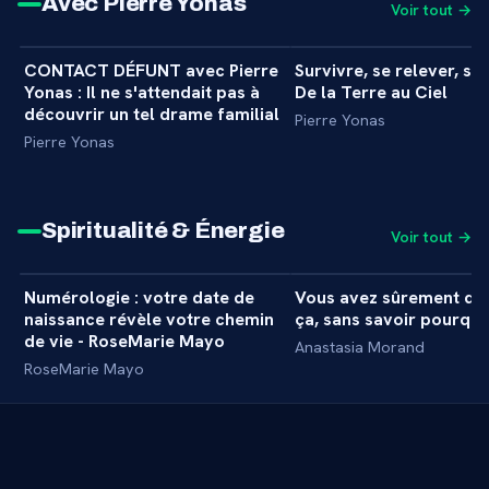
Avec Pierre Yonas
Voir tout →
25 min
CONTACT DÉFUNT avec Pierre
Survivre, se relever, s'é
+
EXPÉRIENCE
INTERVIEW
Yonas : Il ne s'attendait pas à
De la Terre au Ciel
découvrir un tel drame familial
Pierre Yonas
Pierre Yonas
Spiritualité & Énergie
Voir tout →
1 h 04 min
Numérologie : votre date de
Vous avez sûrement dé
+
MASTERCLASS
MASTERCLASS
naissance révèle votre chemin
ça, sans savoir pourquo
de vie - RoseMarie Mayo
Anastasia Morand
RoseMarie Mayo