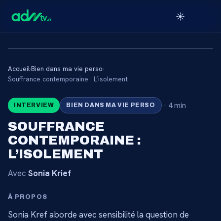
☀️
Accueil
›
Bien dans ma vie perso
›
🔒
Souffrance contemporaine : L’isolement
·
4 min
INTERVIEW
BIEN DANS MA VIE PERSO
CONTENU RÉSERVÉ AUX
ABONNÉS
SOUFFRANCE
CONTEMPORAINE :
Connectez-vous via votre lien membre, ou
abonnez-vous pour accéder au catalogue.
L’ISOLEMENT
Avec
Sonia Krief
Débloquer l'accès →
À PROPOS
Sonia Kref aborde avec sensibilité la question de