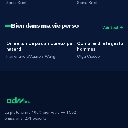
Sonia Krief
Sonia Krief
Bien dans ma vie perso
Voir tout →
41 min
On ne tombe pas amoureux par
Comprendre la gestuel
+
MASTERCLASS
MASTERCLASS
hasard !
hommes
Florentine d'Aulnois Wang
Olga Ciesco
La plateforme 100% bien-être —
1 532
émissions,
271
experts.