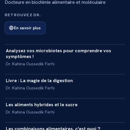
Docteure en biochimie alimentaire et moléculaire
RETROUVEZ DR.
En savoir plus
34 min
Analysez vos microbiotes pour comprendre vos
+
MASTERCLASS
symptômes !
Dr. Kahina Oussedik Ferhi
2 min
Livre : La magie de la digestion
+
INTERVIEW
Dr. Kahina Oussedik Ferhi
5 min
Les aliments hybrides et le sucre
+
INTERVIEW
Dr. Kahina Oussedik Ferhi
4 min
Les combinaisons alimentaires, c'est quoi ?