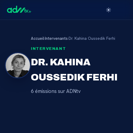
☀️
Accueil
›
Intervenants
›
Dr. Kahina Oussedik Ferhi
INTERVENANT
DR. KAHINA
OUSSEDIK FERHI
6
émission
s
sur ADNtv