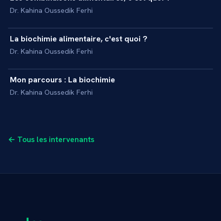
+
INTERVIEW
Dr. Kahina Oussedik Ferhi
3 min
La biochimie alimentaire, c'est quoi ?
+
INTERVIEW
Dr. Kahina Oussedik Ferhi
6 min
Mon parcours : La biochimie
+
INTERVIEW
Dr. Kahina Oussedik Ferhi
← Tous les intervenants