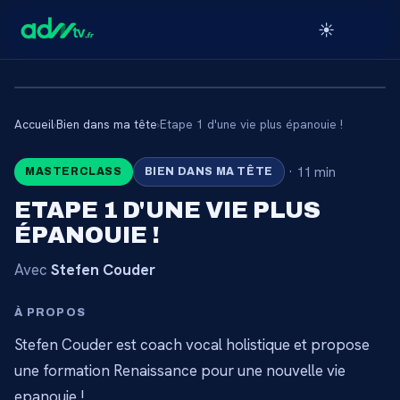
☀️
Accueil
›
Bien dans ma tête
›
Etape 1 d'une vie plus épanouie !
🔒
·
11 min
MASTERCLASS
BIEN DANS MA TÊTE
CONTENU RÉSERVÉ AUX
ETAPE 1 D'UNE VIE PLUS
ABONNÉS
ÉPANOUIE !
Connectez-vous via votre lien membre, ou
Avec
Stefen Couder
abonnez-vous pour accéder au catalogue.
À PROPOS
Débloquer l'accès →
Stefen Couder est coach vocal holistique et propose
une formation Renaissance pour une nouvelle vie
epanouie !