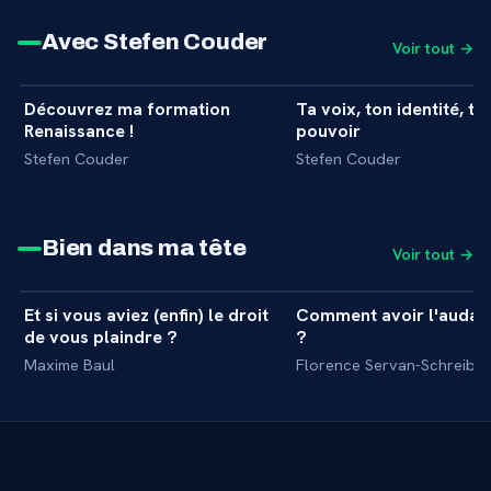
Avec Stefen Couder
Voir tout →
21 min
Découvrez ma formation
Ta voix, ton identité, to
+
MASTERCLASS
MASTERCLASS
Renaissance !
pouvoir
Stefen Couder
Stefen Couder
Bien dans ma tête
Voir tout →
31 min
Et si vous aviez (enfin) le droit
Comment avoir l'audac
+
MASTERCLASS
MASTERCLASS
de vous plaindre ?
?
Maxime Baul
Florence Servan-Schreiber