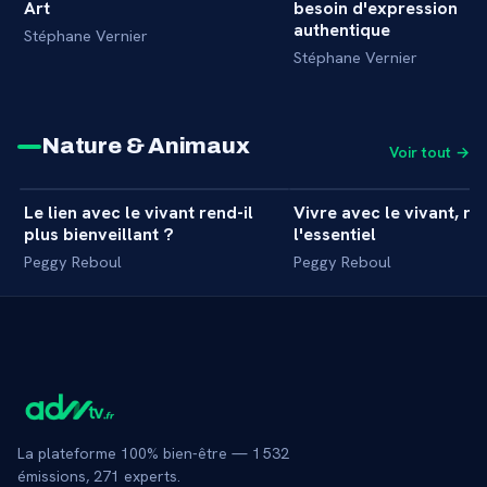
Art
besoin d'expression
authentique
Stéphane Vernier
Stéphane Vernier
Nature & Animaux
Voir tout →
6 min
Le lien avec le vivant rend-il
Vivre avec le vivant, re
+
INTERVIEW
INTERVIEW
plus bienveillant ?
l'essentiel
Peggy Reboul
Peggy Reboul
La plateforme 100% bien-être —
1 532
émissions,
271
experts.