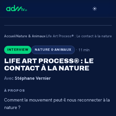
☀️
Accueil
›
Nature & Animaux
›
Life Art Process® : Le contact à la nature
🔒
·
11 min
INTERVIEW
NATURE & ANIMAUX
CONTENU RÉSERVÉ AUX
LIFE ART PROCESS® : LE
ABONNÉS
CONTACT À LA NATURE
Connectez-vous via votre lien membre, ou
Avec
Stéphane Vernier
abonnez-vous pour accéder au catalogue.
À PROPOS
Débloquer l'accès →
Comment le mouvement peut-il nous reconnecter à la
nature ?