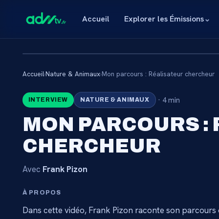
Accueil
Explorer les Émissions
⌄
Accueil
›
Nature & Animaux
›
Mon parcours : Réalisateur chercheur
🔒
·
4 min
INTERVIEW
NATURE & ANIMAUX
CONTENU RÉSE
MON PARCOURS :
ABONNÉ
CHERCHEUR
Connectez-vous via votre lien membre, ou abo
catalogue.
Avec
Frank Pizon
À PROPOS
Débloquer l'accès 
Dans cette vidéo, Frank Pizon raconte son parcours 