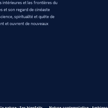
intérieures et les frontières du
es et son regard de cinéaste
ience, spiritualité et quête de
ent et ouvrent de nouveaux
7 min
1
la nature : Ses bienfaits
Nature contemplative : Ambianc