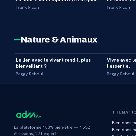
INTERVIEW
INTERVIEW
Frank Pizon
Frank Pizon
Nature & Animaux
6 min
Le lien avec le vivant rend-il plus
Vivre avec le
INTERVIEW
INTERVIEW
bienveillant ?
l'essentiel
Peggy Reboul
Peggy Reboul
THÉMATI
Bien dans m
La plateforme 100% bien-être —
1 532
Bien dans 
émissions,
271
experts.