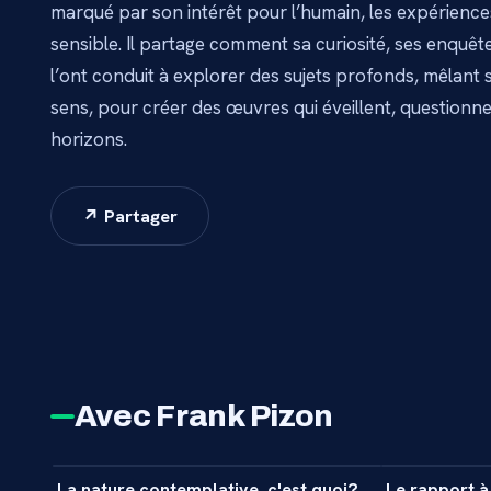
marqué par son intérêt pour l’humain, les expériences 
sensible. Il partage comment sa curiosité, ses enquêt
l’ont conduit à explorer des sujets profonds, mêlant sc
sens, pour créer des œuvres qui éveillent, questionn
horizons.
↗ Partager
Avec Frank Pizon
5 min
La nature contemplative, c'est quoi?
Le rapport à 