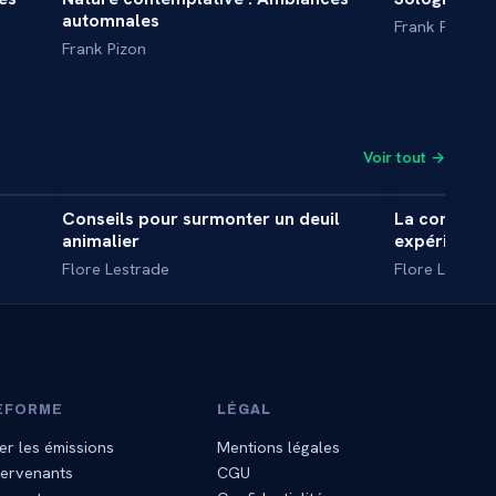
DOCUMENTAIRE
DOCUMENT
automnales
Frank Pizon
Frank Pizon
Voir tout →
0 min
8 min
Conseils pour surmonter un deuil
La communic
INTERVIEW
INTERVIE
animalier
expériences
Flore Lestrade
Flore Lestrad
EFORME
LÉGAL
er les émissions
Mentions légales
tervenants
CGU