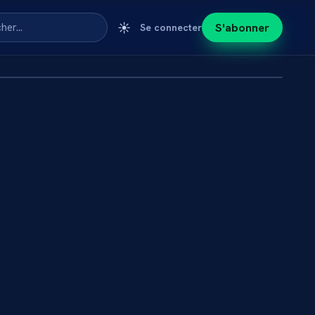
☀️
S'abonner
cher…
Se connecter