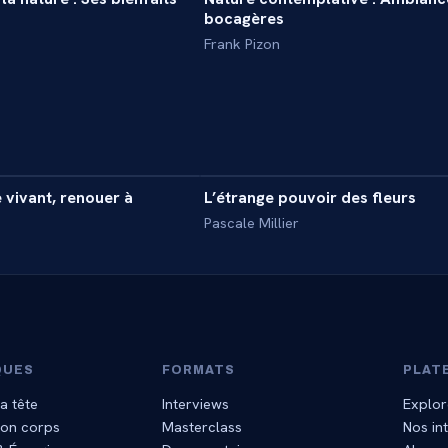
DOCUMENTAIRE
bocagères
Frank Pizon
13 min
1
 vivant, renouer à
L’étrange pouvoir des fleurs
INTERVIEW
Pascale Millier
QUES
FORMATS
PLAT
a tête
Interviews
Explor
mon corps
Masterclass
Nos in