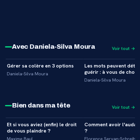
Avec Daniela-Silva Moura
Voir tout →
9 min
Gérer sa colère en 3 options
Les mots peuvent détru
+
INTERVIEW
INTERVIEW
guérir : à vous de choisi
Daniela-Silva Moura
Daniela-Silva Moura
Bien dans ma tête
Voir tout →
31 min
Et si vous aviez (enfin) le droit
Comment avoir l'audac
+
MASTERCLASS
MASTERCLASS
de vous plaindre ?
?
Maxime Baul
Florence Servan-Schreiber