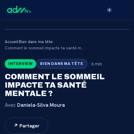
☀️
Accueil
›
Bien dans ma tête
›
🔒
Comment le sommeil impacte ta santé mentale ?
·
6 min
INTERVIEW
BIEN DANS MA TÊTE
CONTENU RÉSERVÉ AUX
ABONNÉS
COMMENT LE SOMMEIL
IMPACTE TA SANTÉ
Connectez-vous via votre lien membre, ou
abonnez-vous pour accéder au catalogue.
MENTALE ?
Avec
Daniela-Silva Moura
Débloquer l'accès →
↗ Partager