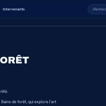
Intervenants
Recher
⌕
RVÉ AUX
 FORÊT
S
nnez-vous pour accéder au
nité.
→
ains de forêt, qui explore l’art