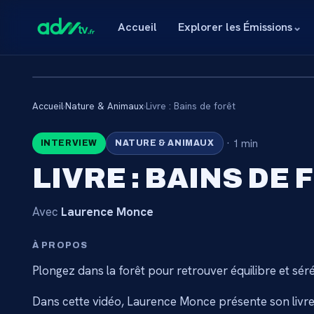
Accueil
Explorer les Émissions
⌄
Accueil
›
Nature & Animaux
›
Livre : Bains de forêt
🔒
·
1 min
INTERVIEW
NATURE & ANIMAUX
CONTENU RÉSE
LIVRE : BAINS DE
ABONNÉ
Avec
Laurence Monce
Connectez-vous via votre lien membre, ou abo
catalogue.
À PROPOS
Plongez dans la forêt pour retrouver équilibre et séré
Débloquer l'accès 
Dans cette vidéo, Laurence Monce présente son livre B