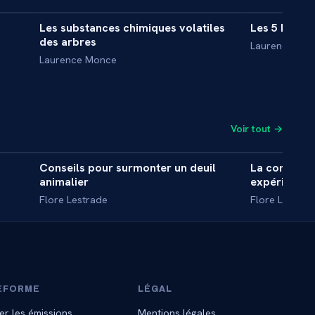
Les substances chimiques volatiles
Les 5 branc
INTERVIEW
INTERVIE
des arbres
Laurence Mo
Laurence Monce
Voir tout →
0 min
8 min
Conseils pour surmonter un deuil
La communic
INTERVIEW
INTERVIE
animalier
expériences
Flore Lestrade
Flore Lestrad
EFORME
LÉGAL
er les émissions
Mentions légales