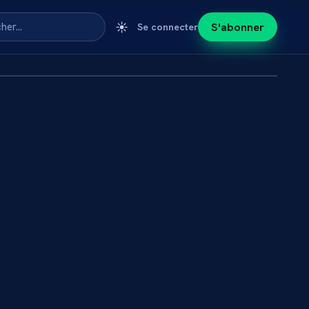
☀️
S'abonner
cher…
Se connecter