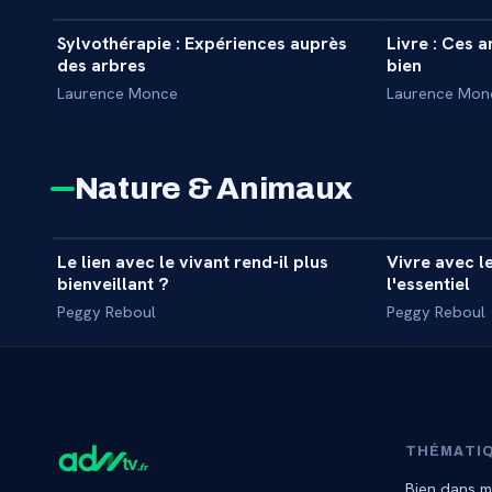
Sylvothérapie : Expériences auprès
Livre : Ces 
INTERVIEW
INTERVIEW
des arbres
bien
Laurence Monce
Laurence Mon
Nature & Animaux
6 min
Le lien avec le vivant rend-il plus
Vivre avec le
INTERVIEW
INTERVIEW
bienveillant ?
l'essentiel
Peggy Reboul
Peggy Reboul
THÉMATI
Bien dans m