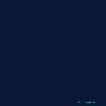
Voir tout →
1 min
7 min