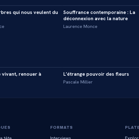
arbres qui nous veulent du
Souffrance contemporaine : La
INTERVIEW
déconnexion avec la nature
ce
Laurence Monce
13 min
1
 vivant, renouer à
L’étrange pouvoir des fleurs
INTERVIEW
Pascale Millier
QUES
FORMATS
PLAT
a tête
Interviews
Explor