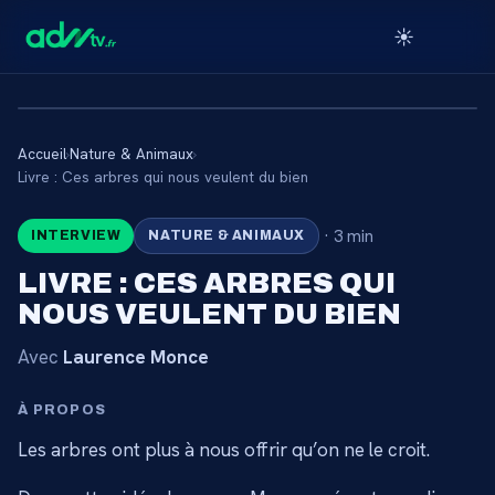
☀️
Accueil
›
Nature & Animaux
›
🔒
Livre : Ces arbres qui nous veulent du bien
·
3 min
INTERVIEW
NATURE & ANIMAUX
CONTENU RÉSERVÉ AUX
ABONNÉS
LIVRE : CES ARBRES QUI
NOUS VEULENT DU BIEN
Connectez-vous via votre lien membre, ou
abonnez-vous pour accéder au catalogue.
Avec
Laurence Monce
Débloquer l'accès →
À PROPOS
Les arbres ont plus à nous offrir qu’on ne le croit.