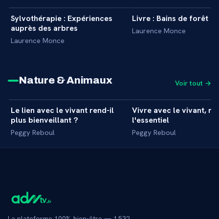
Sylvothérapie : Expériences
Livre : Bains de forêt
+
INTERVIEW
INTERVIEW
auprès des arbres
Laurence Monce
Laurence Monce
Nature & Animaux
Voir tout →
6 min
Le lien avec le vivant rend-il
Vivre avec le vivant, re
+
INTERVIEW
INTERVIEW
plus bienveillant ?
l'essentiel
Peggy Reboul
Peggy Reboul
La plateforme 100% bien-être —
1 532