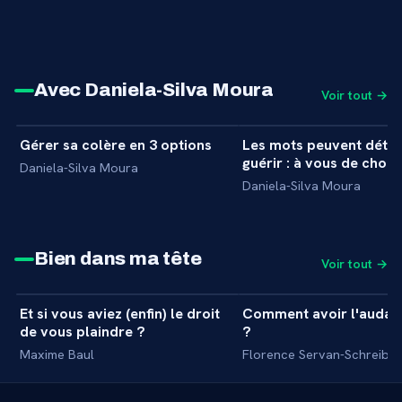
Avec Daniela-Silva Moura
Voir tout →
9 min
Gérer sa colère en 3 options
Les mots peuvent détru
+
INTERVIEW
INTERVIEW
guérir : à vous de choisi
Daniela-Silva Moura
Daniela-Silva Moura
Bien dans ma tête
Voir tout →
31 min
Et si vous aviez (enfin) le droit
Comment avoir l'audac
+
MASTERCLASS
MASTERCLASS
de vous plaindre ?
?
Maxime Baul
Florence Servan-Schreiber