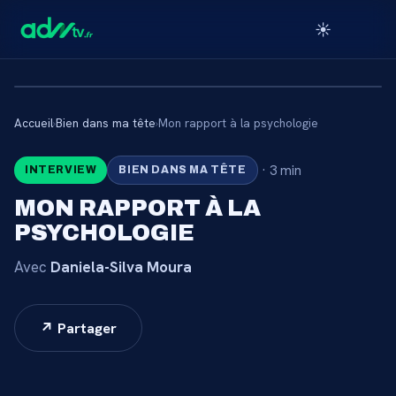
☀️
Accueil
›
Bien dans ma tête
›
Mon rapport à la psychologie
🔒
·
3 min
INTERVIEW
BIEN DANS MA TÊTE
CONTENU RÉSERVÉ AUX
MON RAPPORT À LA
ABONNÉS
PSYCHOLOGIE
Connectez-vous via votre lien membre, ou
Avec
Daniela-Silva Moura
abonnez-vous pour accéder au catalogue.
Débloquer l'accès →
↗ Partager