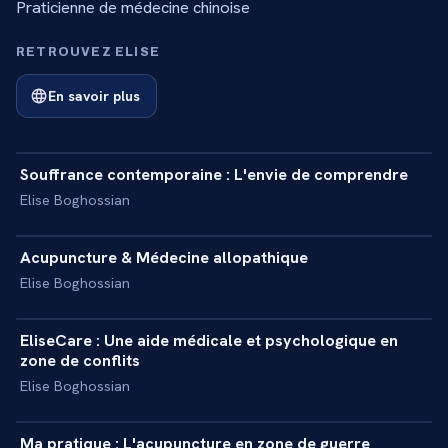
Praticienne de médecine chinoise
RETROUVEZ ELISE
En savoir plus
3 min
Souffrance contemporaine : L'envie de comprendre
+
INTERVIEW
Elise Boghossian
3 min
Acupuncture & Médecine allopathique
+
INTERVIEW
Elise Boghossian
9 min
EliseCare : Une aide médicale et psychologique en
+
INTERVIEW
zone de conflits
Elise Boghossian
4 min
Ma pratique : L'acupuncture en zone de guerre