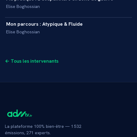
+
INTERVIEW
Elise Boghossian
3 min
Mon parcours : Atypique & Fluide
+
INTERVIEW
Elise Boghossian
← Tous les intervenants
La plateforme 100% bien-être —
1 532
émissions,
271
experts.