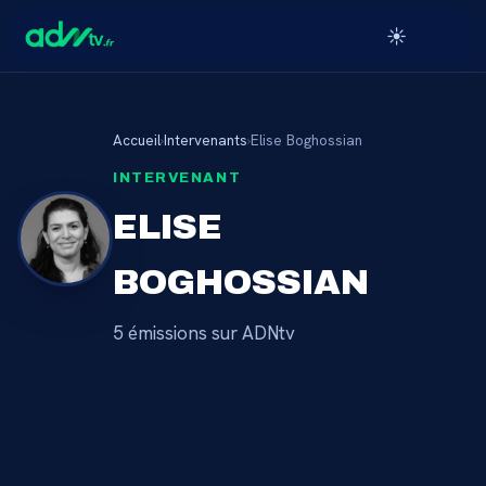
☀️
Accueil
›
Intervenants
›
Elise Boghossian
INTERVENANT
ELISE
BOGHOSSIAN
5
émission
s
sur ADNtv