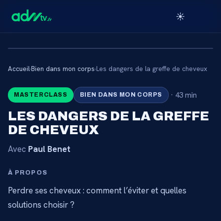
☀️
Accueil
›
Bien dans mon corps
›
Les dangers de la greffe de cheveux
🔒
·
43 min
MASTERCLASS
BIEN DANS MON CORPS
CONTENU RÉSERVÉ AUX
LES DANGERS DE LA GREFFE
ABONNÉS
DE CHEVEUX
Connectez-vous via votre lien membre, ou
Avec
Paul Benet
abonnez-vous pour accéder au catalogue.
À PROPOS
Débloquer l'accès →
Perdre ses cheveux : comment l’éviter et quelles
solutions choisir ?