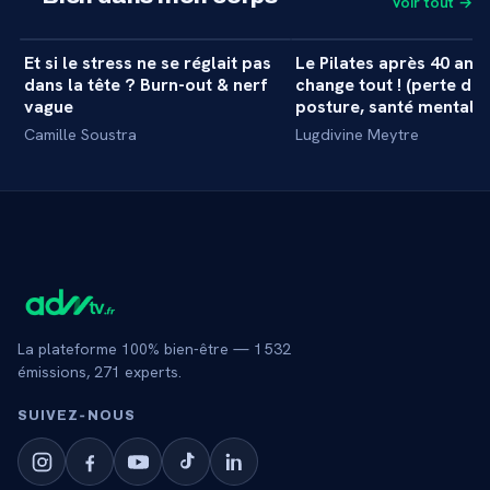
Voir tout →
34 min
Et si le stress ne se réglait pas
Le Pilates après 40 ans 
+
MASTERCLASS
MASTERCLASS
dans la tête ? Burn-out & nerf
change tout ! (perte de 
vague
posture, santé mentale..
Camille Soustra
Lugdivine Meytre
La plateforme 100% bien-être —
1 532
émissions,
271
experts.
SUIVEZ‑NOUS