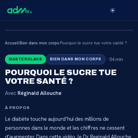
☀️
Accueil
›
Bien dans mon corps
›
Pourquoi le sucre tue votre santé ?
🔒
·
54 min
MASTERCLASS
BIEN DANS MON CORPS
CONTENU RÉSERVÉ AUX
POURQUOI LE SUCRE TUE
ABONNÉS
VOTRE SANTÉ ?
Connectez-vous via votre lien membre, ou
Avec
Réginald Allouche
abonnez-vous pour accéder au catalogue.
À PROPOS
Débloquer l'accès →
Le diabète touche aujourd’hui des millions de
personnes dans le monde et les chiffres ne cessent
d’augmenter. Dans cette vidéo, le Dr Reginald Allouche,