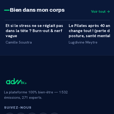
Bien dans mon corps
Voir tout →
34 min
Et si le stress ne se réglait pas
Le Pilates après 40 ans 
+
MASTERCLASS
MASTERCLASS
dans la tête ? Burn-out & nerf
change tout ! (perte de 
vague
posture, santé mentale..
Camille Soustra
Lugdivine Meytre
La plateforme 100% bien-être —
1 532
émissions,
271
experts.
SUIVEZ‑NOUS