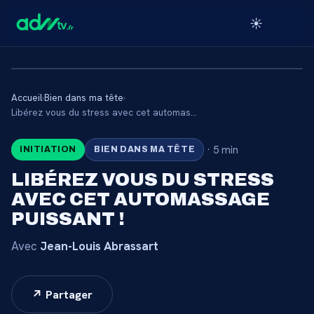
☀️
Accueil
›
Bien dans ma tête
›
🔒
Libérez vous du stress avec cet automassage puissant !
·
5 min
INITIATION
BIEN DANS MA TÊTE
CONTENU RÉSERVÉ AUX
ABONNÉS
LIBÉREZ VOUS DU STRESS
AVEC CET AUTOMASSAGE
Connectez-vous via votre lien membre, ou
abonnez-vous pour accéder au catalogue.
PUISSANT !
Avec
Jean-Louis Abrassart
Débloquer l'accès →
↗ Partager