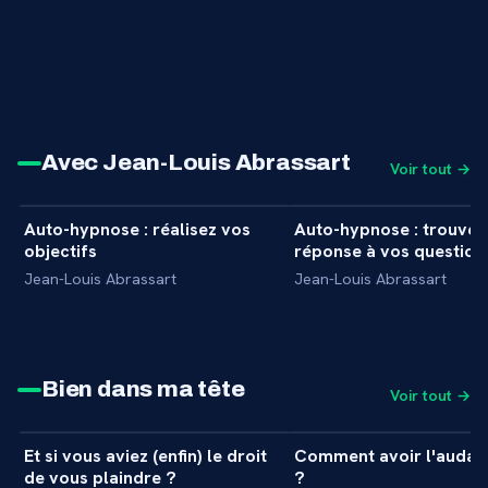
Avec Jean-Louis Abrassart
Voir tout →
21 min
Auto-hypnose : réalisez vos
Auto-hypnose : trouvez
+
INITIATION
INITIATION
objectifs
réponse à vos question
Jean-Louis Abrassart
Jean-Louis Abrassart
Bien dans ma tête
Voir tout →
31 min
Et si vous aviez (enfin) le droit
Comment avoir l'audac
+
MASTERCLASS
MASTERCLASS
de vous plaindre ?
?