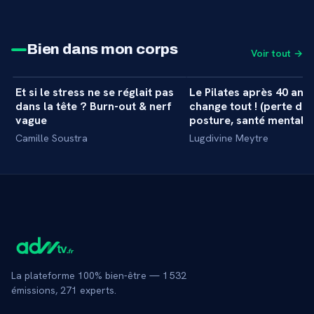
Bien dans mon corps
Voir tout →
34 min
Et si le stress ne se réglait pas
Le Pilates après 40 ans 
+
MASTERCLASS
MASTERCLASS
dans la tête ? Burn-out & nerf
change tout ! (perte de 
vague
posture, santé mentale..
Camille Soustra
Lugdivine Meytre
La plateforme 100% bien-être —
1 532
émissions,
271
experts.