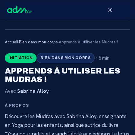
☀️
Accueil
›
Bien dans mon corps
›
Apprends à utiliser les Mudras !
🔒
·
8 min
INITIATION
BIEN DANS MON CORPS
CONTENU RÉSERVÉ AUX
APPRENDS À UTILISER LES
ABONNÉS
MUDRAS !
Connectez-vous via votre lien membre, ou
Avec
Sabrina Alloy
abonnez-vous pour accéder au catalogue.
À PROPOS
Débloquer l'accès →
Découvre les Mudras avec Sabrina Alloy, enseignante
en Yoga pour les enfants, ainsi que autrice du livre
“Yoga pour petits et grands” édité aux éditions Le lotus