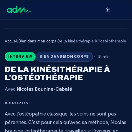
☀️
Accueil
›
Bien dans mon corps
›
De la kinésithérapie à l'ostéothérapie
🔒
·
15 min
INTERVIEW
BIEN DANS MON CORPS
CONTENU RÉSERVÉ AUX
DE LA KINÉSITHÉRAPIE À
ABONNÉS
L'OSTÉOTHÉRAPIE
Connectez-vous via votre lien membre, ou
Avec
Nicolas Bounine-Cabalé
abonnez-vous pour accéder au catalogue.
À PROPOS
Débloquer l'accès →
Avec l’ostéopathie classique, les soins ne sont pas
pérennes. C’est pour cela qu’avec sa méthode, Nicolas
Bounine, ostéothérapeute, travaille sur l’osseux, en