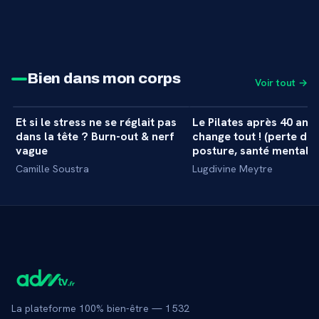
Bien dans mon corps
Voir tout →
34 min
Et si le stress ne se réglait pas
Le Pilates après 40 ans 
+
MASTERCLASS
MASTERCLASS
dans la tête ? Burn-out & nerf
change tout ! (perte de 
vague
posture, santé mentale..
Camille Soustra
Lugdivine Meytre
La plateforme 100% bien-être —
1 532