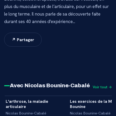
plus du musculaire et de l’articulaire, pour un effet sur
le long terme. Il nous parle de sa découverte faite
durant ses 40 années d'expérience...
↗ Partager
Avec Nicolas Bounine-Cabalé
Voir tout →
1 min
L'arthrose, la maladie
Les exercices de la Mé
+
INTERVIEW
INITIATION
articulaire
Bounine
Nicolas Bounine-Cabalé
Nicolas Bounine-Cabalé