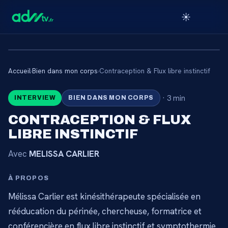
☀️
Accueil
›
Bien dans mon corps
›
Contraception & Flux libre instinctif
🔒
·
3 min
INTERVIEW
BIEN DANS MON CORPS
CONTENU RÉSERVÉ AUX
CONTRACEPTION & FLUX
ABONNÉS
LIBRE INSTINCTIF
Connectez-vous via votre lien membre, ou
Avec
MELISSA CARLIER
abonnez-vous pour accéder au catalogue.
À PROPOS
Débloquer l'accès →
Mélissa Carlier est kinésithérapeute spécialisée en
rééducation du périnée, chercheuse, formatrice et
conférencière en flux libre instinctif et symptothermie