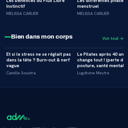
Les bénéfices du Flux Libre
Les différentes phases 
+
INTERVIEW
INTERVIEW
Instinctif
menstruel
MELISSA CARLIER
MELISSA CARLIER
Bien dans mon corps
Voir tout →
34 min
Et si le stress ne se réglait pas
Le Pilates après 40 ans 
+
MASTERCLASS
MASTERCLASS
dans la tête ? Burn-out & nerf
change tout ! (perte de 
vague
posture, santé mentale..
Camille Soustra
Lugdivine Meytre