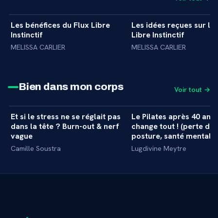
8 min
Les bénéfices du Flux Libre
Les idées reçues sur le 
+
INTERVIEW
INTERVIEW
Instinctif
Libre Instinctif
MELISSA CARLIER
MELISSA CARLIER
Bien dans mon corps
Voir tout →
34 min
Et si le stress ne se réglait pas
Le Pilates après 40 ans 
+
MASTERCLASS
MASTERCLASS
dans la tête ? Burn-out & nerf
change tout ! (perte de 
vague
posture, santé mentale..
Camille Soustra
Lugdivine Meytre