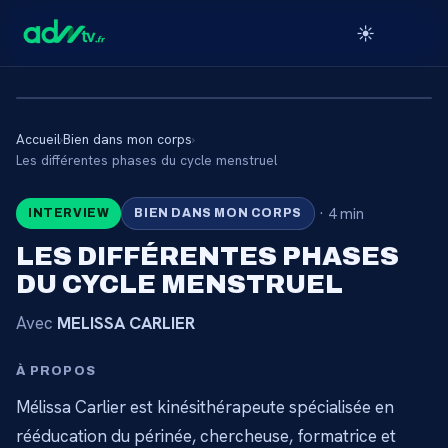
☀️
Accueil
›
Bien dans mon corps
›
🔒
Les différentes phases du cycle menstruel
·
4 min
INTERVIEW
BIEN DANS MON CORPS
CONTENU RÉSERVÉ AUX
ABONNÉS
LES DIFFÉRENTES PHASES
DU CYCLE MENSTRUEL
Connectez-vous via votre lien membre, ou
abonnez-vous pour accéder au catalogue.
Avec
MELISSA CARLIER
Débloquer l'accès →
À PROPOS
Mélissa Carlier est kinésithérapeute spécialisée en
rééducation du périnée, chercheuse, formatrice et