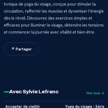
tonique de yoga du visage, conçue pour stimuler la
circulation, raffermir les muscles et dynamiser l’énergie
dès le réveil. Découvrez des exercices simples et
efficaces pour illuminer le visage, détendre les tensions
et commencer la journée avec vitalité et bien-être.
↗ Partager
Avec Sylvie Lefranc
Voir tout →
1 min
Accepter de vieillir
Yoga du visage - Série
INTERVIEW
INITIATION