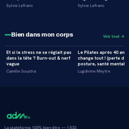
+
Sylvie Lefranc
Sylvie Lefranc
Bien dans mon corps
Voir tout →
34 min
Et si le stress ne se réglait pas
Le Pilates après 40 ans 
+
MASTERCLASS
MASTERCLASS
dans la tête ? Burn-out & nerf
change tout ! (perte de 
vague
posture, santé mentale..
Camille Soustra
Lugdivine Meytre
La plateforme 100% bien-être —
1 532