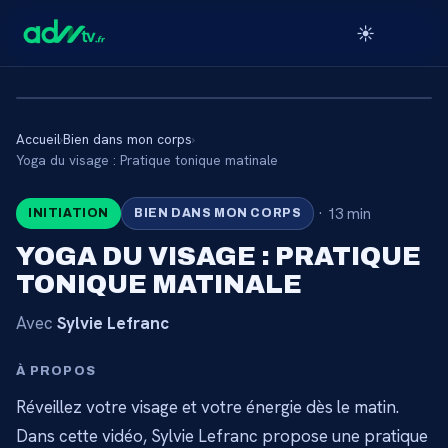
☀️
Accueil
›
Bien dans mon corps
›
🔒
Yoga du visage : Pratique tonique matinale
·
13 min
INITIATION
BIEN DANS MON CORPS
CONTENU RÉSERVÉ AUX
ABONNÉS
YOGA DU VISAGE : PRATIQUE
TONIQUE MATINALE
Connectez-vous via votre lien membre, ou
abonnez-vous pour accéder au catalogue.
Avec
Sylvie Lefranc
Débloquer l'accès →
À PROPOS
Réveillez votre visage et votre énergie dès le matin.
Dans cette vidéo, Sylvie Lefranc propose une pratique